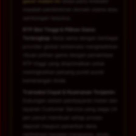
gacor malam ini
tanpa perlu khawatir
masalah pemblokiran domain utama atau
sambungan terputus.
RTP Slot Tinggi & Pilihan Game
Terlengkap:
Kerja sama dengan berbagai
provider global terkemuka menghadirkan
ribuan pilihan game dengan persentase
RTP tinggi yang dioptimalkan untuk
meningkatkan peluang pundi-pundi
kemenangan Anda.
Transaksi Cepat & Keamanan Terjamin:
Dukungan sistem pembayaran instan dan
layanan
Customer Service
yang siaga 24
jam penuh membuat setiap proses
deposit maupun penarikan dana
(
withdraw
) berjalan transparan, aman,