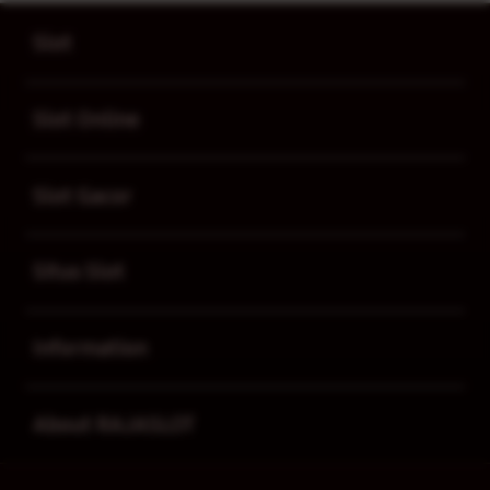
Buka
Footer Navigation
Slot
Buka
Slot Online
Buka
Slot Gacor
Buka
Situs Slot
Buka
Information
Buka
About RAJASLOT