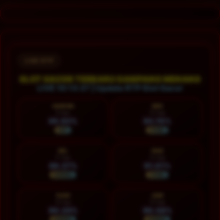
Layer Popup Close
LIVE RTP
SLOT GACOR TERBARU GAMPANG MENANG
LIVE 10:13:28 | Update RTP Slot Gacor
HARI INI
SEN
9 Agu
10 Agu
95.93%
93.74%
HOT
STABIL
SEL
RAB
11 Agu
12 Agu
86.37%
91.01%
NORMAL
STABIL
KAM
JUM
13 Agu
14 Agu
90.29%
90.58%
NORMAL
NORMAL