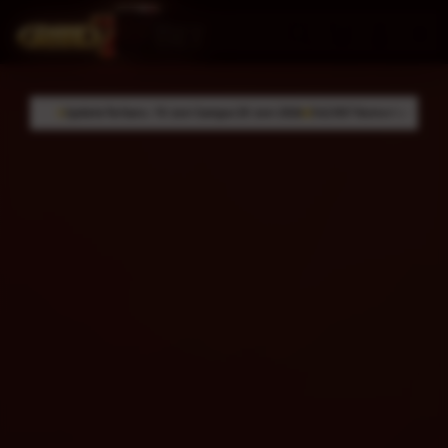
Skip
to
Cari
Troli
Login
Navigation
content
u: 10 Juni Sampai 20 Juni 2026
362.987 Komentar Member
Rating Pengguna 4.9/