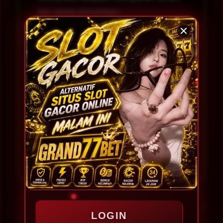
dan tanpa penundaan.
Siap Merasakan Sensasi Maxwin
Malam Ini?
Dengan kombinasi performa server kelas
atas, proteksi data maksimal, dan koleksi
permainan yang terus diperbarui, RAJASLOT
adalah tempat paling ideal untuk menikmati
keseruan
slot gacor malam ini
. Segera
daftar akun Anda sekarang, manfaatkan
bocoran game terbaik, dan rasakan
kepuasan bermain di situs resmi terpercaya!
PENILAIAN PENGGUNA
LOGIN
99.999.999 Pengguna