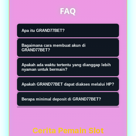
FAQ
Apa itu GRAND77BET?
GRAND77BET website resmi bandar
Bagaimana cara membuat akun di
slot online gacor malam hari ini
GRAND77BET?
terbaru nomor 1 seindonesia,
Pilih menu Daftar, isi data yang
Apakah ada waktu tertentu yang dianggap lebih
GRAND77BET menyediakan link resmi
diperlukan sesuai formulir, kemudian
nyaman untuk bermain?
menuju slot gacor 2026.
lakukan verifikasi apabila diminta.
Sebagian orang memilih malam hari
Apakah GRAND77BET dapat diakses melalui HP?
Setelah proses selesai, akun dapat
karena suasana lebih tenang dan
digunakan untuk masuk ke platform.
Ya. GRAND77BET dapat diakses
minim gangguan. Namun dari sisi
Berapa minimal deposit di GRAND77BET?
melalui smartphone Android, iPhone,
sistem permainan, tidak ada
Minimal deposit mengikuti ketentuan
tablet, maupun komputer tanpa
perbedaan khusus yang
yang berlaku pada platform.
perlu instalasi aplikasi tambahan.
memengaruhi hasil berdasarkan
Informasi terbaru dapat dilihat pada
Cerita Pemain Slot
waktu tertentu.