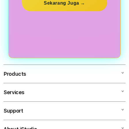
Sekarang Juga →
Products
Services
Slot Online
Slot Online Online
Support
AppleCare+
Slot Gacor
Corporate
Slot Gacor Malam Ini Slot