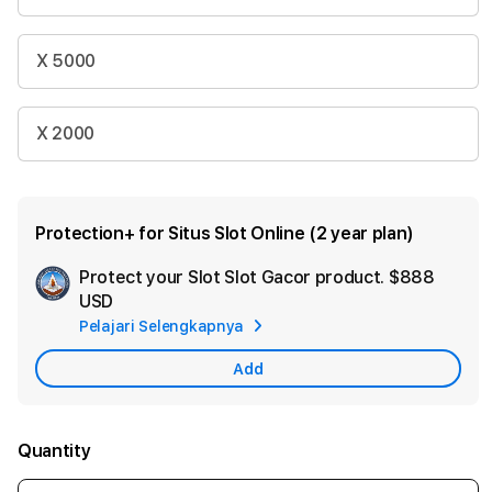
X 5000
X 2000
Protection+ for Situs Slot Online (2 year plan)
Protect your Slot Slot Gacor product.
$888
Ad
USD
App
Pelajari Selengkapnya
Car
Add
Quantity