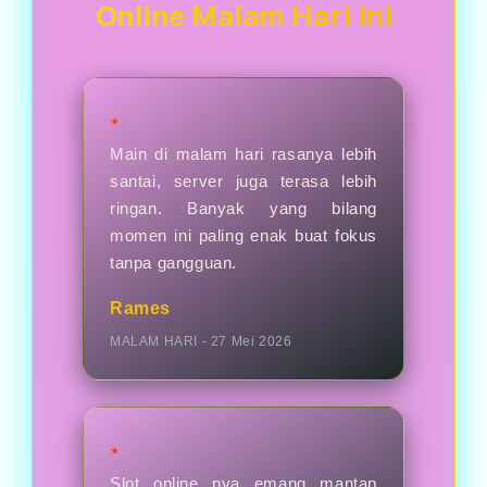
halaman deposit atau pusat bantuan.
Online Malam Hari Ini
★
Main di malam hari rasanya lebih
santai, server juga terasa lebih
ringan. Banyak yang bilang
momen ini paling enak buat fokus
tanpa gangguan.
Rames
MALAM HARI - 27 Mei 2026
★
Slot online nya emang mantap