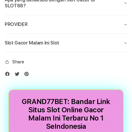
SLOT88?
PROVIDER
Slot Gacor Malam Ini Slot
Share
GRAND77BET: Bandar Link
Situs Slot Online Gacor
Malam Ini Terbaru No 1
SeIndonesia