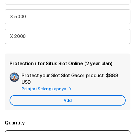
X 5000
X 2000
Protection+ for Situs Slot Online (2 year plan)
Protect your Slot Slot Gacor product.
$888
Ad
USD
App
Pelajari Selengkapnya
Car
Add
Quantity