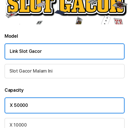
Model
Link Slot Gacor
Slot Gacor Malam Ini
Capacity
X 50000
X 10000