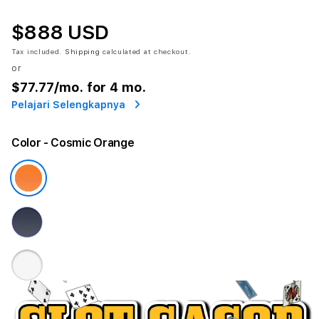
$888 USD
Tax included.
Shipping
calculated at checkout.
or
$77.77
/mo. for 4 mo.
Pelajari Selengkapnya
Color
- Cosmic Orange