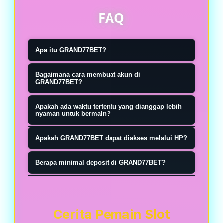
FAQ
Apa itu GRAND77BET?
GRAND77BET website resmi bandar
Bagaimana cara membuat akun di
slot online gacor malam hari ini
GRAND77BET?
terbaru nomor 1 seindonesia,
Pilih menu Daftar, isi data yang
Apakah ada waktu tertentu yang dianggap lebih
GRAND77BET menyediakan link resmi
diperlukan sesuai formulir, kemudian
nyaman untuk bermain?
menuju slot gacor 2026.
lakukan verifikasi apabila diminta.
Sebagian orang memilih malam hari
Apakah GRAND77BET dapat diakses melalui HP?
Setelah proses selesai, akun dapat
karena suasana lebih tenang dan
digunakan untuk masuk ke platform.
Ya. GRAND77BET dapat diakses
minim gangguan. Namun dari sisi
Berapa minimal deposit di GRAND77BET?
melalui smartphone Android, iPhone,
sistem permainan, tidak ada
Minimal deposit mengikuti ketentuan
tablet, maupun komputer tanpa
perbedaan khusus yang
yang berlaku pada platform.
perlu instalasi aplikasi tambahan.
memengaruhi hasil berdasarkan
Informasi terbaru dapat dilihat pada
Cerita Pemain Slot
waktu tertentu.