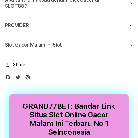
SLOT88?
PROVIDER
Slot Gacor Malam Ini Slot
Share
GRAND77BET: Bandar Link
Situs Slot Online Gacor
Malam Ini Terbaru No 1
SeIndonesia