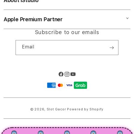
About iStudio
My Account
Slot Online Gacor
Situs Slot Online
Collection & Delivery
Elush Service Provider
Slot Gacor 2026
Apple Premium Partner
About Us
Returns & Exchanges
Financing Options
Slot Online Gacor
Find an iStudio near you
Subscribe to our emails
Contact Us
Trade-in
Slot Gacor Malam Ini Slot
Why Shop at iStudio
FAQ
Email
Travellers Reservation
Elush Corporate Website
Privacy Policy
Site Terms of Use
Facebook
Instagram
YouTube
Payment
methods
© 2026,
Slot Gacor
Powered by Shopify
PRICES INCLUDE 9% GST BUT EXCLUDE SHIPPING COSTS.