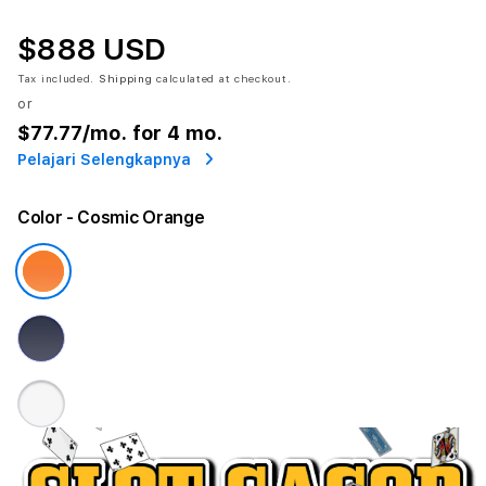
$888 USD
Tax included.
Shipping
calculated at checkout.
or
$77.77
/mo. for 4 mo.
Pelajari Selengkapnya
Color
- Cosmic Orange