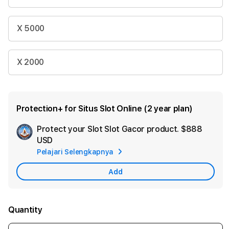
X 5000
X 2000
Protection+ for Situs Slot Online (2 year plan)
Protect your Slot Slot Gacor product.
$888
Ad
USD
App
Pelajari Selengkapnya
Car
Add
Quantity