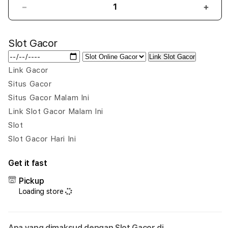
Decrease
Incr
quantity
quant
for
for
Slot Gacor
GRAND77BET:
GRA
Bandar
Band
Link Slot Gacor
Link
Link
Link Gacor
Situs
Situs
Situs Gacor
Slot
Slot
Online
Onlin
Situs Gacor Malam Ini
Gacor
Gaco
Link Slot Gacor Malam Ini
Malam
Mala
Slot
Ini
Ini
Slot Gacor Hari Ini
Terbaru
Terb
No
No
1
1
Get it fast
SeIndonesia
SeIn
Pickup
Loading store
Apa yang dimaksud dengan Slot Gacor di