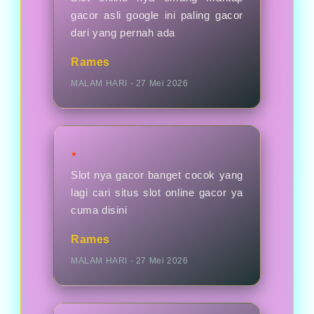
gacor asli google ini paling gacor
dari yang pernah ada
Rames
MALAM HARI - 27 Mei 2026
★
Slot nya gacor banget cocok yang
lagi cari situs slot online gacor ya
cuma disini
Rames
MALAM HARI - 27 Mei 2026