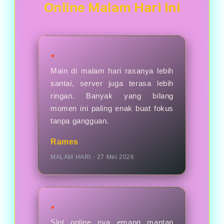
halaman deposit atau pusat bantuan.
Online Malam Hari Ini
★
Main di malam hari rasanya lebih
santai, server juga terasa lebih
ringan. Banyak yang bilang
momen ini paling enak buat fokus
tanpa gangguan.
Rames
MALAM HARI - 27 Mei 2026
★
Slot online nya emang mantap