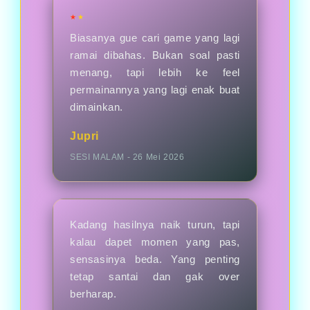
★★
Biasanya gue cari game yang lagi
ramai dibahas. Bukan soal pasti
menang, tapi lebih ke feel
permainannya yang lagi enak buat
dimainkan.
Jupri
SESI MALAM - 26 Mei 2026
Kadang hasilnya naik turun, tapi
kalau dapet momen yang pas,
sensasinya beda. Yang penting
tetap santai dan gak over
berharap.