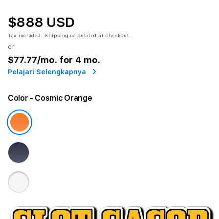
$888 USD
Tax included.
Shipping
calculated at checkout.
or
$77.77
/mo. for 4 mo.
Pelajari Selengkapnya
Color
- Cosmic Orange