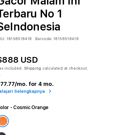
Gacor Malam Ini
Terbaru No 1
SeIndonesia
KU:
18158518418
Barcode:
18158518418
$888 USD
ax included.
Shipping
calculated at checkout.
r
77.77
/mo. for 4 mo.
elajari Selengkapnya
olor
- Cosmic Orange