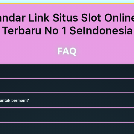
in
modal
ar Link Situs Slot Onlin
Terbaru No 1 SeIndonesia
FAQ
nline gacor malam hari ini terbaru nomor 1 seindon
n sesuai formulir, kemudian lakukan verifikasi apabila 
 untuk bermain?
na suasana lebih tenang dan minim gangguan. Namu
 berdasarkan waktu tertentu.
tphone Android, iPhone, tablet, maupun komputer tanp