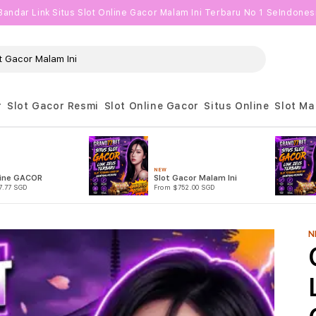
ndar Link Situs Slot Online Gacor Malam Ini Terbaru No 1 SeIndone
r
Slot Gacor Resmi
Slot Online Gacor
Situs Online
Slot Ma
NEW
line GACOR
Slot Gacor Malam Ini
7.77 SGD
From $752.00 SGD
N