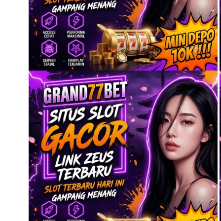
Open
media
2
in
modal