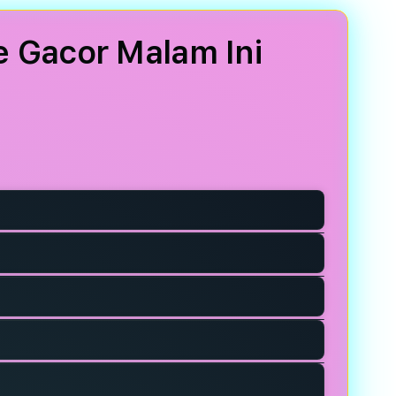
e Gacor Malam Ini
esia, GRAND77BET menyediakan link resmi
diminta. Setelah proses selesai, akun dapat
n dari sisi sistem permainan, tidak ada
a perlu instalasi aplikasi tambahan.