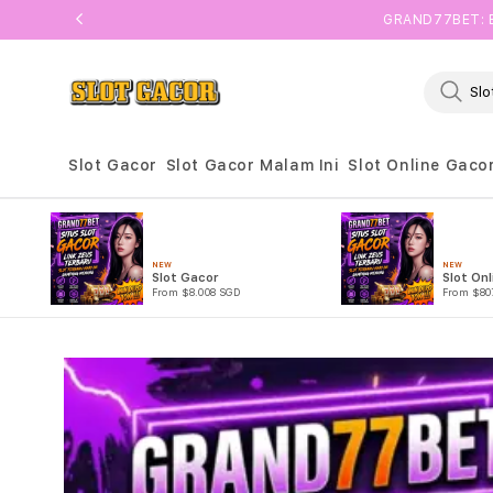
GRAND77BET: Ba
Slot Gacor
Slot Gacor Malam Ini
Slot Online Gaco
NEW
NEW
Slot Gacor
Slot On
From $8.008 SGD
From $80
Skip to
product
information