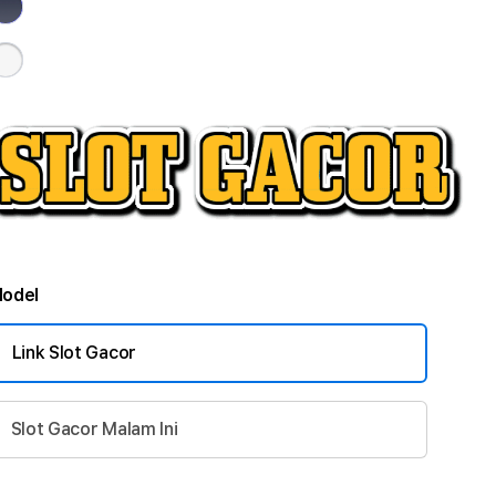
odel
Link Slot Gacor
Slot Gacor Malam Ini