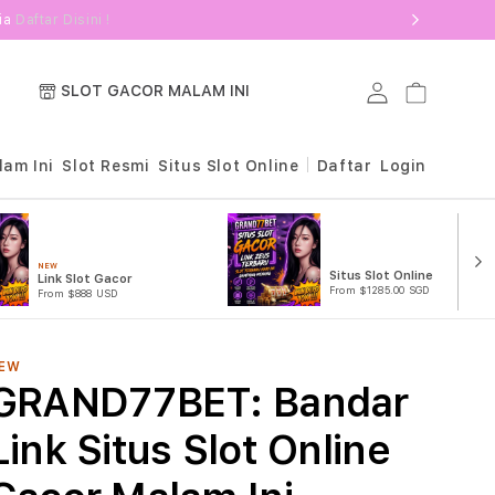
sia
Daftar Disini !
SLOT GACOR MALAM INI
Log in
Cart
lam Ini
Slot Resmi
Situs Slot Online
Daftar
Login
NEW
Situs Slot Online
Link Slot Gacor
From $1285.00 SGD
From $888 USD
EW
GRAND77BET: Bandar
Link Situs Slot Online