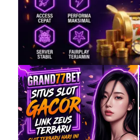
Open
media
1
in
modal