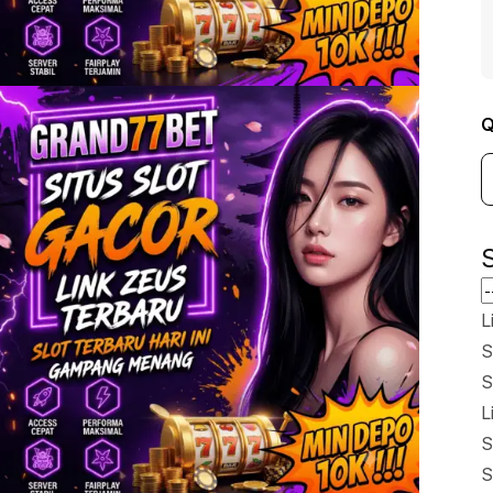
Open
media
Q
5
in
modal
L
S
S
L
S
S