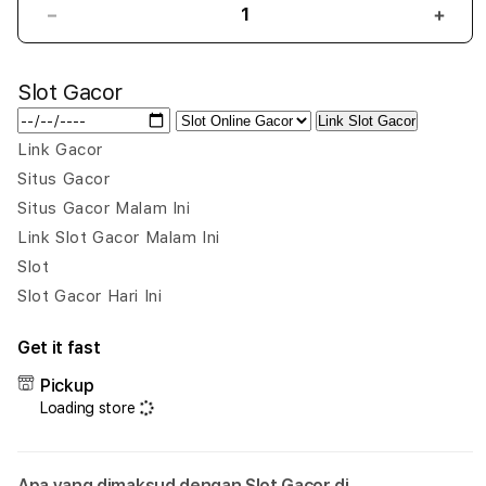
Decrease
Incr
quantity
quant
for
for
Slot Gacor
GRAND77BET:
GRA
Bandar
Band
Link Slot Gacor
Link
Link
Link Gacor
Situs
Situs
Situs Gacor
Slot
Slot
Online
Onlin
Situs Gacor Malam Ini
Gacor
Gaco
Link Slot Gacor Malam Ini
Malam
Mala
Slot
Ini
Ini
Slot Gacor Hari Ini
Terbaru
Terb
No
No
1
1
Get it fast
SeIndonesia
SeIn
Pickup
Loading store
Apa yang dimaksud dengan Slot Gacor di