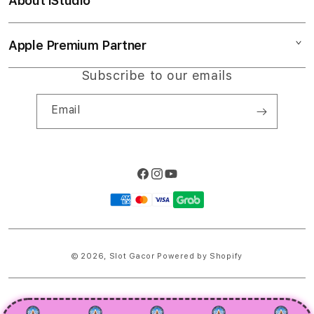
About iStudio
My Account
Slot Online Gacor
Situs Slot Online
Collection & Delivery
Elush Service Provider
Slot Gacor 2026
Apple Premium Partner
About Us
Returns & Exchanges
Financing Options
Slot Online Gacor
Find an iStudio near you
Subscribe to our emails
Contact Us
Trade-in
Slot Gacor Malam Ini Slot
Why Shop at iStudio
FAQ
Email
Travellers Reservation
Elush Corporate Website
Privacy Policy
Site Terms of Use
Facebook
Instagram
YouTube
Payment
methods
© 2026,
Slot Gacor
Powered by Shopify
PRICES INCLUDE 9% GST BUT EXCLUDE SHIPPING COSTS.