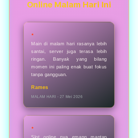
halaman deposit atau pusat bantuan.
Online Malam Hari Ini
★
Main di malam hari rasanya lebih
santai, server juga terasa lebih
ringan. Banyak yang bilang
momen ini paling enak buat fokus
tanpa gangguan.
Rames
MALAM HARI - 27 Mei 2026
★
Slot online nya emang mantap