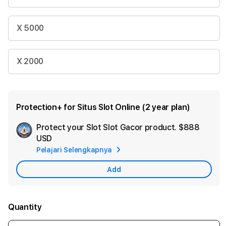
X 5000
X 2000
Protection+ for Situs Slot Online (2 year plan)
Protect your Slot Slot Gacor product.
$888
Ad
USD
App
Pelajari Selengkapnya
Car
Add
Quantity