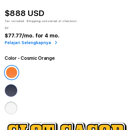
$888 USD
Tax included.
Shipping
calculated at checkout.
or
$77.77
/mo. for 4 mo.
Pelajari Selengkapnya
Color
- Cosmic Orange