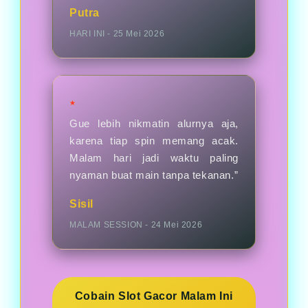
Putra
HARI INI - 25 Mei 2026
★
Gue lebih nikmatin alurnya aja,
karena tiap spin memang acak.
Malam hari jadi waktu paling
nyaman buat main tanpa tekanan.”
Sisil
MALAM SESSION - 24 Mei 2026
Cobain Slot Gacor Malam Ini