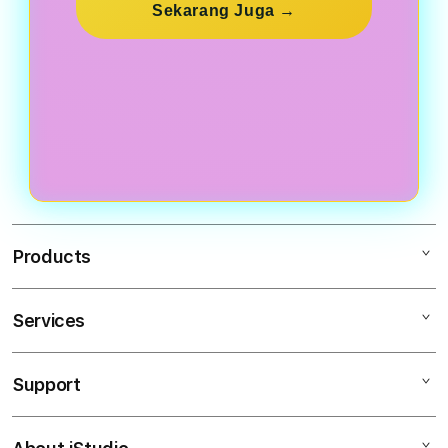
Sekarang Juga →
Products
Services
Slot Online
Slot Online Online
Support
AppleCare+
Slot Gacor
Corporate
Slot Gacor Malam Ini Slot