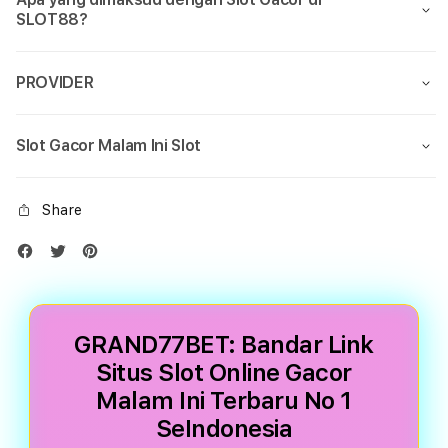
SLOT88?
PROVIDER
Slot Gacor Malam Ini Slot
Share
GRAND77BET: Bandar Link
Situs Slot Online Gacor
Malam Ini Terbaru No 1
SeIndonesia