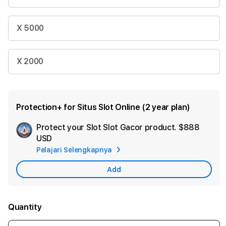
X 5000
X 2000
Protection+ for Situs Slot Online (2 year plan)
Protect your Slot Slot Gacor product.
$888
Ad
USD
App
Pelajari Selengkapnya
Car
Add
Quantity