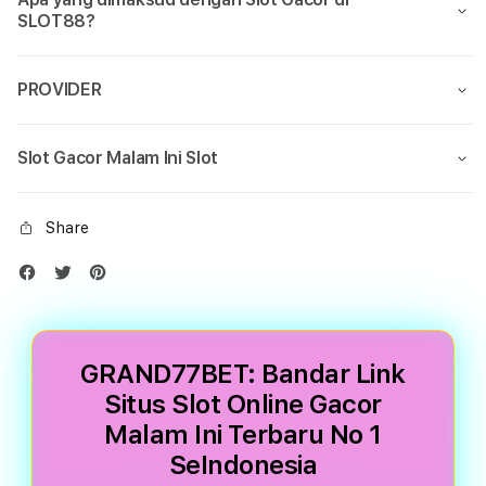
SLOT88?
PROVIDER
Slot Gacor Malam Ini Slot
Share
GRAND77BET: Bandar Link
Situs Slot Online Gacor
Malam Ini Terbaru No 1
SeIndonesia