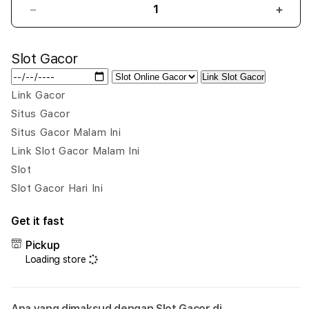
Decrease
Incr
quantity
quant
for
for
Slot Gacor
GRAND77BET:
GRA
Bandar
Band
Link Slot Gacor
Link
Link
Link Gacor
Situs
Situs
Situs Gacor
Slot
Slot
Online
Onlin
Situs Gacor Malam Ini
Gacor
Gaco
Link Slot Gacor Malam Ini
Malam
Mala
Slot
Ini
Ini
Slot Gacor Hari Ini
Terbaru
Terb
No
No
1
1
Get it fast
SeIndonesia
SeIn
Pickup
Loading store
Apa yang dimaksud dengan Slot Gacor di