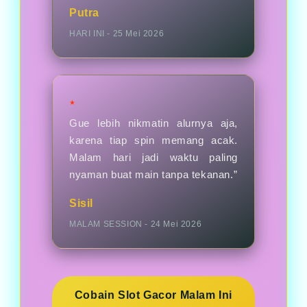
Putra
HARI INI - 25 Mei 2026
★
Gue lebih nikmatin alurnya aja,
karena tiap spin memang acak.
Malam hari jadi waktu paling
nyaman buat main tanpa tekanan.”
Sisil
MALAM SESSION - 24 Mei 2026
Cobain Slot Gacor Malam Ini