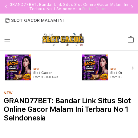
GRAND77BET: Bandar Link Situs Slot Online Gacor Malam Ini
Terbaru No 1 SeIndonesia
Daftar Disini !
SLOT GACOR MALAM INI
Cart
NEW
NEW
Slot Gacor
Slot Online GA
From $8.008 SGD
From $807.77 SGD
NEW
GRAND77BET: Bandar Link Situs Slot
Online Gacor Malam Ini Terbaru No 1
SeIndonesia