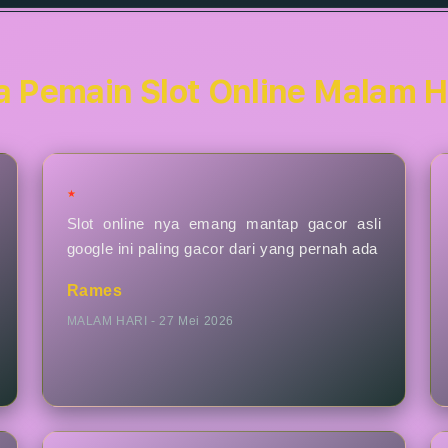
ng berlaku pada platform. Informasi terbaru dapat 
a Pemain Slot Online Malam Ha
★
Slot online nya emang mantap gacor asli
google ini paling gacor dari yang pernah ada
Rames
MALAM HARI - 27 Mei 2026