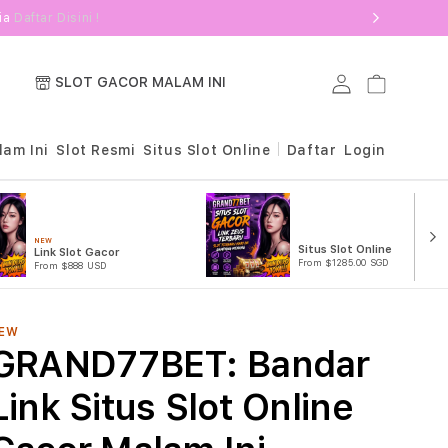
sia
Daftar Disini !
SLOT GACOR MALAM INI
Log in
Cart
lam Ini
Slot Resmi
Situs Slot Online
Daftar
Login
NEW
Situs Slot Online
Link Slot Gacor
From $1285.00 SGD
From $888 USD
EW
GRAND77BET: Bandar
Link Situs Slot Online