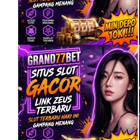
Open
media
2
in
modal