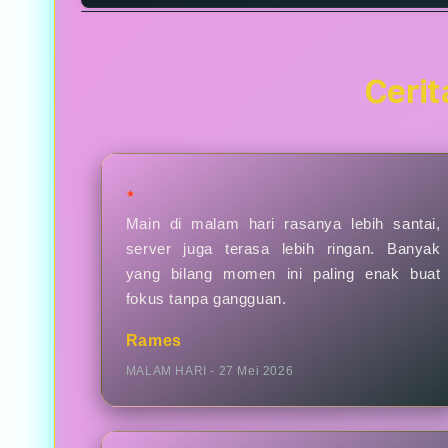
Minimal deposit mengikuti ketentuan ya
bantuan.
Cerit
★
Main di malam hari rasanya lebih santai,
server juga terasa lebih ringan. Banyak
yang bilang momen ini paling enak buat
fokus tanpa gangguan.
Rames
MALAM HARI - 27 Mei 2026