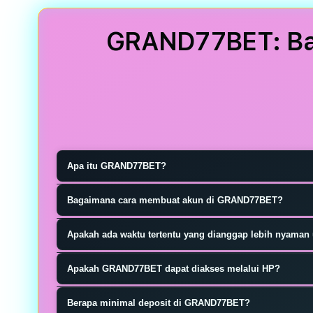
in
modal
GRAND77BET: Band
Apa itu GRAND77BET?
GRAND77BET website resmi bandar slot o
Bagaimana cara membuat akun di GRAND77BET?
menuju slot gacor 2026.
Pilih menu Daftar, isi data yang diperluka
Apakah ada waktu tertentu yang dianggap lebih nyaman
digunakan untuk masuk ke platform.
Sebagian orang memilih malam hari kare
Apakah GRAND77BET dapat diakses melalui HP?
perbedaan khusus yang memengaruhi hasil
Ya. GRAND77BET dapat diakses melalui smar
Berapa minimal deposit di GRAND77BET?