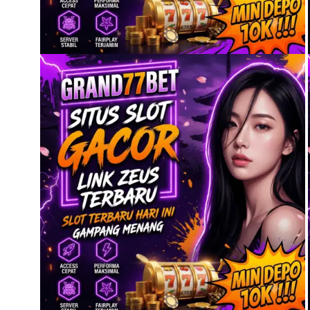
Open
media
4
in
modal