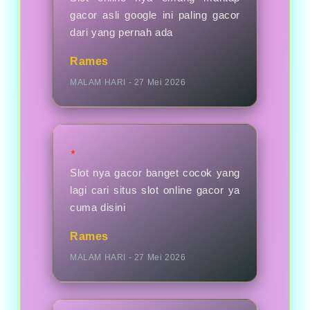
gacor asli google ini paling gacor
dari yang pernah ada
Rames
MALAM HARI - 27 Mei 2026
★
Slot nya gacor banget cocok yang
lagi cari situs slot online gacor ya
cuma disini
Rames
MALAM HARI - 27 Mei 2026