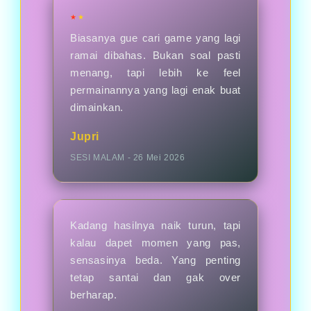
★★
Biasanya gue cari game yang lagi
ramai dibahas. Bukan soal pasti
menang, tapi lebih ke feel
permainannya yang lagi enak buat
dimainkan.
Jupri
SESI MALAM - 26 Mei 2026
Kadang hasilnya naik turun, tapi
kalau dapet momen yang pas,
sensasinya beda. Yang penting
tetap santai dan gak over
berharap.