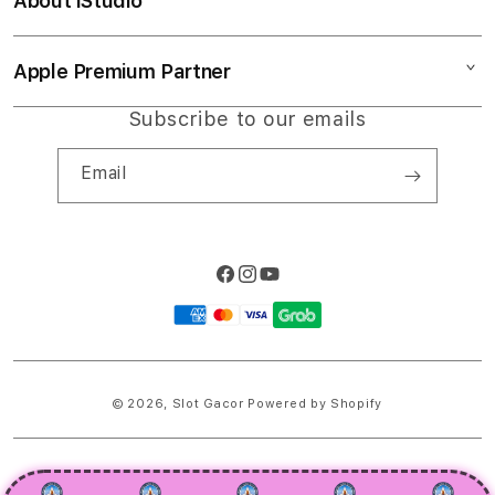
About iStudio
My Account
Slot Online Gacor
Situs Slot Online
Collection & Delivery
Elush Service Provider
Slot Gacor 2026
Apple Premium Partner
About Us
Returns & Exchanges
Financing Options
Slot Online Gacor
Find an iStudio near you
Subscribe to our emails
Contact Us
Trade-in
Slot Gacor Malam Ini Slot
Why Shop at iStudio
FAQ
Email
Travellers Reservation
Elush Corporate Website
Privacy Policy
Site Terms of Use
Facebook
Instagram
YouTube
Payment
methods
© 2026,
Slot Gacor
Powered by Shopify
PRICES INCLUDE 9% GST BUT EXCLUDE SHIPPING COSTS.