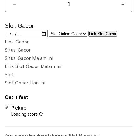
Decrease
Incr
quantity
quant
for
for
Slot Gacor
GRAND77BET:
GRA
Bandar
Band
Link Slot Gacor
Link
Link
Link Gacor
Situs
Situs
Situs Gacor
Slot
Slot
Online
Onlin
Situs Gacor Malam Ini
Gacor
Gaco
Link Slot Gacor Malam Ini
Malam
Mala
Slot
Ini
Ini
Slot Gacor Hari Ini
Terbaru
Terb
No
No
1
1
Get it fast
SeIndonesia
SeIn
Pickup
Loading store
Apa yang dimaksud dengan Slot Gacor di