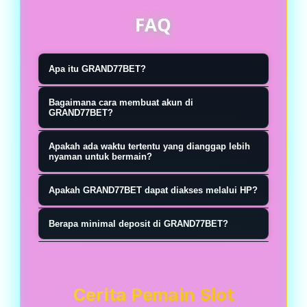
FAQ
Apa itu GRAND77BET?
GRAND77BET website resmi bandar
Bagaimana cara membuat akun di
slot online gacor malam hari ini
GRAND77BET?
terbaru nomor 1 seindonesia,
Pilih menu Daftar, isi data yang
Apakah ada waktu tertentu yang dianggap lebih
GRAND77BET menyediakan link resmi
diperlukan sesuai formulir, kemudian
nyaman untuk bermain?
menuju slot gacor 2026.
lakukan verifikasi apabila diminta.
Sebagian orang memilih malam hari
Apakah GRAND77BET dapat diakses melalui HP?
Setelah proses selesai, akun dapat
karena suasana lebih tenang dan
digunakan untuk masuk ke platform.
Ya. GRAND77BET dapat diakses
minim gangguan. Namun dari sisi
Berapa minimal deposit di GRAND77BET?
melalui smartphone Android, iPhone,
sistem permainan, tidak ada
Minimal deposit mengikuti ketentuan
tablet, maupun komputer tanpa
perbedaan khusus yang
yang berlaku pada platform.
perlu instalasi aplikasi tambahan.
memengaruhi hasil berdasarkan
Informasi terbaru dapat dilihat pada
Cerita Pemain Slot
waktu tertentu.