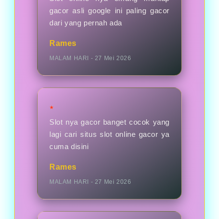
gacor asli google ini paling gacor
dari yang pernah ada
Rames
MALAM HARI - 27 Mei 2026
★
Slot nya gacor banget cocok yang
lagi cari situs slot online gacor ya
cuma disini
Rames
MALAM HARI - 27 Mei 2026