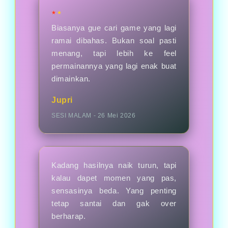
★★
Biasanya gue cari game yang lagi
ramai dibahas. Bukan soal pasti
menang, tapi lebih ke feel
permainannya yang lagi enak buat
dimainkan.
Jupri
SESI MALAM - 26 Mei 2026
Kadang hasilnya naik turun, tapi
kalau dapet momen yang pas,
sensasinya beda. Yang penting
tetap santai dan gak over
berharap.