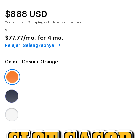
$888 USD
Tax included.
Shipping
calculated at checkout.
or
$77.77
/mo. for 4 mo.
Pelajari Selengkapnya
Color
- Cosmic Orange