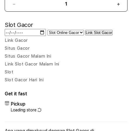
Decrease
Incr
quantity
quant
for
for
Slot Gacor
GRAND77BET:
GRA
Bandar
Band
Link Slot Gacor
Link
Link
Link Gacor
Situs
Situs
Situs Gacor
Slot
Slot
Online
Onlin
Situs Gacor Malam Ini
Gacor
Gaco
Link Slot Gacor Malam Ini
Malam
Mala
Slot
Ini
Ini
Slot Gacor Hari Ini
Terbaru
Terb
No
No
1
1
Get it fast
SeIndonesia
SeIn
Pickup
Loading store
Apa yang dimaksud dengan Slot Gacor di