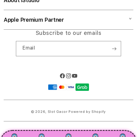
About iStudio
My Account
Slot Online Gacor
Situs Slot Online
Collection & Delivery
Elush Service Provider
Slot Gacor 2026
Apple Premium Partner
About Us
Returns & Exchanges
Financing Options
Slot Online Gacor
Find an iStudio near you
Subscribe to our emails
Contact Us
Trade-in
Slot Gacor Malam Ini Slot
Why Shop at iStudio
FAQ
Email
Travellers Reservation
Elush Corporate Website
Privacy Policy
Site Terms of Use
Facebook
Instagram
YouTube
Payment
methods
© 2026,
Slot Gacor
Powered by Shopify
PRICES INCLUDE 9% GST BUT EXCLUDE SHIPPING COSTS.