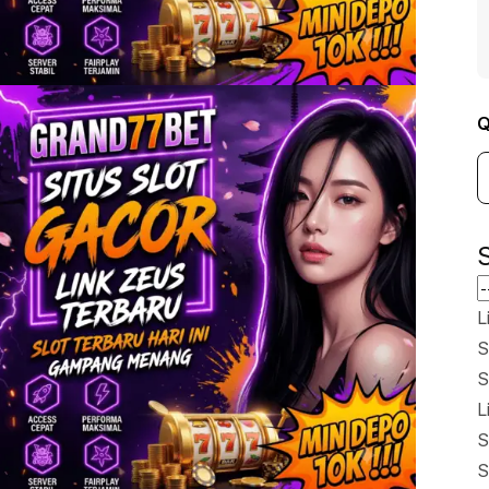
Open
media
Q
5
in
modal
L
S
S
L
S
S