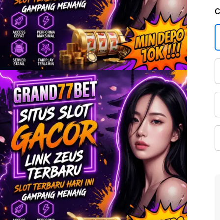
C
Open
media
3
in
modal