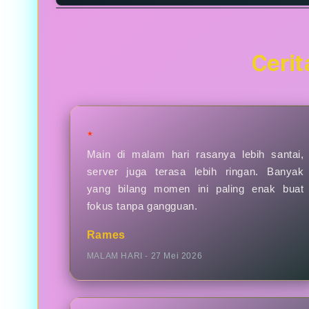
Minimal deposit mengikuti ketentuan ya
bantuan.
Cerit
★
Main di malam hari rasanya lebih santai,
server juga terasa lebih ringan. Banyak
yang bilang momen ini paling enak buat
fokus tanpa gangguan.
Rames
MALAM HARI - 27 Mei 2026