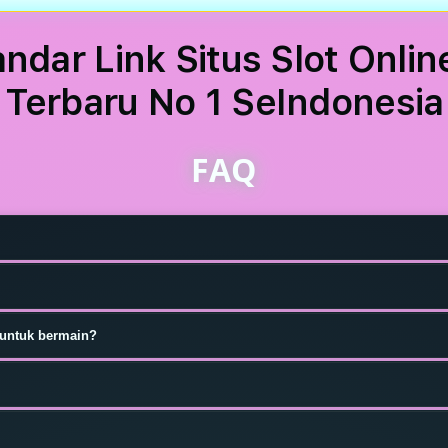
in
modal
ar Link Situs Slot Onlin
Terbaru No 1 SeIndonesia
FAQ
nline gacor malam hari ini terbaru nomor 1 seindon
n sesuai formulir, kemudian lakukan verifikasi apabila 
 untuk bermain?
na suasana lebih tenang dan minim gangguan. Namu
 berdasarkan waktu tertentu.
tphone Android, iPhone, tablet, maupun komputer tanp