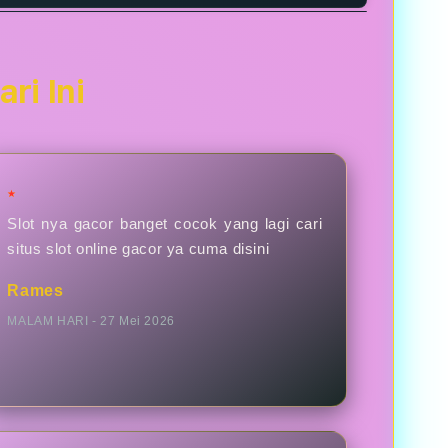
dilihat pada halaman deposit atau pusat
ri Ini
★
Slot nya gacor banget cocok yang lagi cari
situs slot online gacor ya cuma disini
Rames
MALAM HARI - 27 Mei 2026