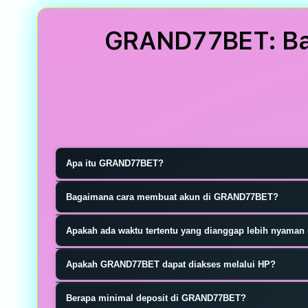
in
modal
GRAND77BET: Band
Apa itu GRAND77BET?
GRAND77BET website resmi bandar slot o
Bagaimana cara membuat akun di GRAND77BET?
menuju slot gacor 2026.
Pilih menu Daftar, isi data yang diperluka
Apakah ada waktu tertentu yang dianggap lebih nyaman
digunakan untuk masuk ke platform.
Sebagian orang memilih malam hari kare
Apakah GRAND77BET dapat diakses melalui HP?
perbedaan khusus yang memengaruhi hasil
Ya. GRAND77BET dapat diakses melalui smar
Berapa minimal deposit di GRAND77BET?