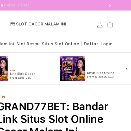
sia
Daftar Disini !
SLOT GACOR MALAM INI
Log in
Cart
lam Ini
Slot Resmi
Situs Slot Online
Daftar
Login
NEW
Situs Slot Online
Link Slot Gacor
From $1285.00 SGD
From $888 USD
EW
GRAND77BET: Bandar
Link Situs Slot Online