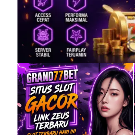
Open
media
1
in
modal