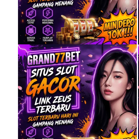
Open
media
2
in
modal