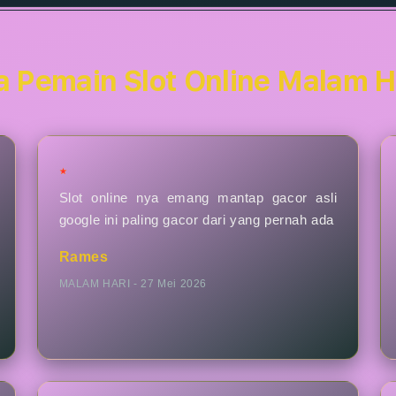
ng berlaku pada platform. Informasi terbaru dapat 
a Pemain Slot Online Malam Ha
★
Slot online nya emang mantap gacor asli
google ini paling gacor dari yang pernah ada
Rames
MALAM HARI - 27 Mei 2026