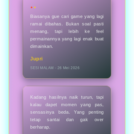
★★
Biasanya gue cari game yang lagi
ramai dibahas. Bukan soal pasti
menang, tapi lebih ke feel
permainannya yang lagi enak buat
dimainkan.
Jupri
SESI MALAM - 26 Mei 2026
Kadang hasilnya naik turun, tapi
kalau dapet momen yang pas,
sensasinya beda. Yang penting
tetap santai dan gak over
berharap.