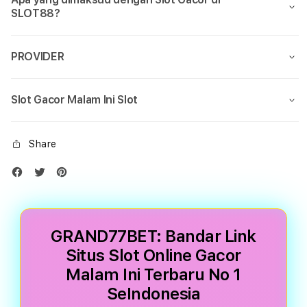
SLOT88?
PROVIDER
Slot Gacor Malam Ini Slot
Share
GRAND77BET: Bandar Link
Situs Slot Online Gacor
Malam Ini Terbaru No 1
SeIndonesia