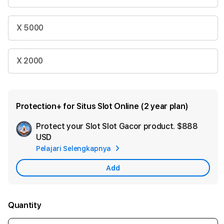
X 5000
X 2000
Protection+ for Situs Slot Online (2 year plan)
Protect your Slot Slot Gacor product.
$888
Ad
USD
App
Pelajari Selengkapnya
Car
Add
Quantity