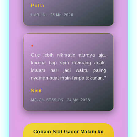
Putra
HARI INI - 25 Mei 2026
★
Gue lebih nikmatin alurnya aja,
karena tiap spin memang acak.
Malam hari jadi waktu paling
nyaman buat main tanpa tekanan.”
Sisil
MALAM SESSION - 24 Mei 2026
Cobain Slot Gacor Malam Ini