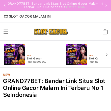
GRAND77BET: Bandar Link Situs Slot Online Gacor Malam Ini
Terbaru No 1 SeIndonesia
Daftar Disini !
SLOT GACOR MALAM INI
Cart
NEW
NEW
Slot Gacor
Slot Online GA
From $8.008 SGD
From $807.77 SGD
NEW
GRAND77BET: Bandar Link Situs Slot
Online Gacor Malam Ini Terbaru No 1
SeIndonesia