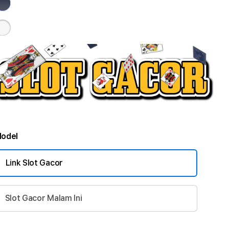
odel
Link Slot Gacor
Slot Gacor Malam Ini