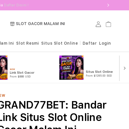
sia
Daftar Disini !
SLOT GACOR MALAM INI
Log in
Cart
lam Ini
Slot Resmi
Situs Slot Online
Daftar
Login
NEW
Situs Slot Online
Link Slot Gacor
From $1285.00 SGD
From $888 USD
EW
GRAND77BET: Bandar
Link Situs Slot Online