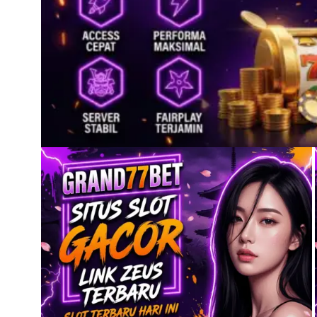
Open
media
1
in
modal