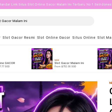
ndar Link Situs Slot Online Gacor Malam Ini Terbaru No 1 SeIndone
r
Slot Gacor Resmi
Slot Online Gacor
Situs Online
Slot Ma
NEW
line GACOR
Slot Gacor Malam Ini
7.77 SGD
From $752.00 SGD
N