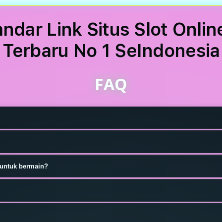
in
modal
ar Link Situs Slot Onlin
Terbaru No 1 SeIndonesia
FAQ
nline gacor malam hari ini terbaru nomor 1 seindon
n sesuai formulir, kemudian lakukan verifikasi apabila 
 untuk bermain?
na suasana lebih tenang dan minim gangguan. Namu
 berdasarkan waktu tertentu.
tphone Android, iPhone, tablet, maupun komputer tanp