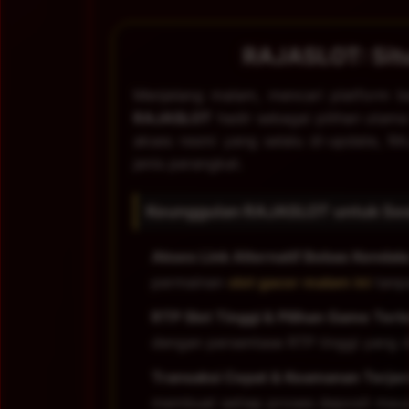
RAJASLOT: Situ
Menjelang malam, mencari platform be
RAJASLOT
hadir sebagai pilihan utam
akses resmi yang selalu di-update, 
jenis perangkat.
Keunggulan RAJASLOT untuk Sesi
Akses Link Alternatif Bebas Kendala
permainan
slot gacor malam ini
tanpa
RTP Slot Tinggi & Pilihan Game Terl
dengan persentase RTP tinggi yang 
Transaksi Cepat & Keamanan Terjam
membuat setiap proses deposit maup