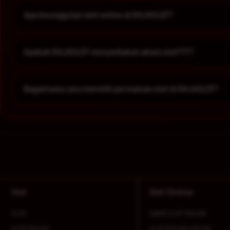
Apa keunggulan slot online di RAJASLOT?
Apakah RAJASLOT menyediakan akses slot777?
Bagaimana cara memilih permainan slot di RAJASLOT?
RAJASLOT
>
SLOT
>
SLOT GACOR
Footer Navigation
Slot
Slot Online
SLOT
GAME SLOT ONLINE
SLOT ONLINE
SLOT ONLINE GACOR