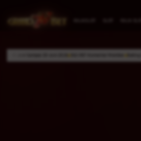
Skip
to
content
RAJASLOT
SLOT
RAJA SL
362.987 Komentar Member
Rating Pengguna 4.9/5
99.999.999 Pengg