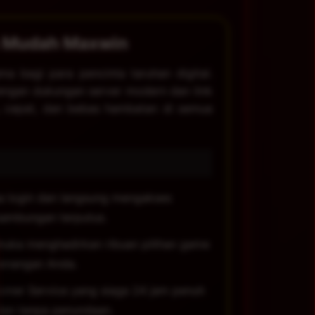
 & Mudah Maxwin
a bagi para pencinta taruhan digital.
engan dukungan server modern dan link
, cepat, dan bebas hambatan di semua
sa
login
dan langsung mengakses
sambungan terputus.
muka menghadirkan ribuan pilihan game
menangan Anda.
omer Service
yang siaga 24 jam penuh
 dan tanpa penundaan.