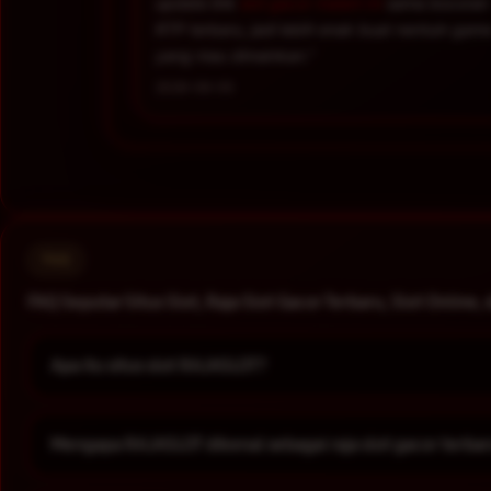
update link
slot gacor malam ini
sama bocoran
RTP terbaru, jadi lebih enak buat nentuin gam
yang mau dimainkan.”
2026-06-05
FAQ
FAQ Seputar Situs Slot, Raja Slot Gacor Terbaru, Slot Online,
Apa itu situs slot RAJASLOT?
Mengapa RAJASLOT dikenal sebagai raja slot gacor terba