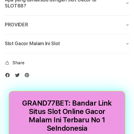
SLOT88?
PROVIDER
Slot Gacor Malam Ini Slot
Share
GRAND77BET: Bandar Link
Situs Slot Online Gacor
Malam Ini Terbaru No 1
SeIndonesia