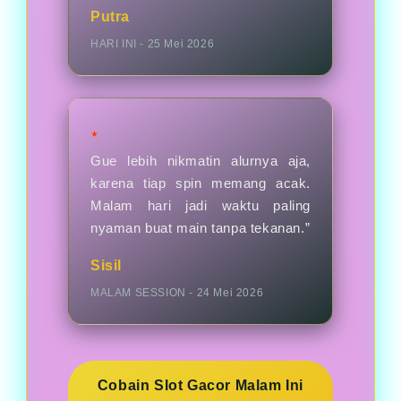
Putra
HARI INI - 25 Mei 2026
★
Gue lebih nikmatin alurnya aja,
karena tiap spin memang acak.
Malam hari jadi waktu paling
nyaman buat main tanpa tekanan.”
Sisil
MALAM SESSION - 24 Mei 2026
Cobain Slot Gacor Malam Ini