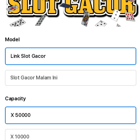
Model
Link Slot Gacor
Slot Gacor Malam Ini
Capacity
X 50000
X 10000