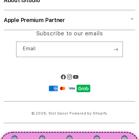
About iStudio
My Account
Slot Online Gacor
Situs Slot Online
Collection & Delivery
Elush Service Provider
Slot Gacor 2026
Apple Premium Partner
About Us
Returns & Exchanges
Financing Options
Slot Online Gacor
Find an iStudio near you
Subscribe to our emails
Contact Us
Trade-in
Slot Gacor Malam Ini Slot
Why Shop at iStudio
FAQ
Email
Travellers Reservation
Elush Corporate Website
Privacy Policy
Site Terms of Use
Facebook
Instagram
YouTube
Payment
methods
© 2026,
Slot Gacor
Powered by Shopify
PRICES INCLUDE 9% GST BUT EXCLUDE SHIPPING COSTS.