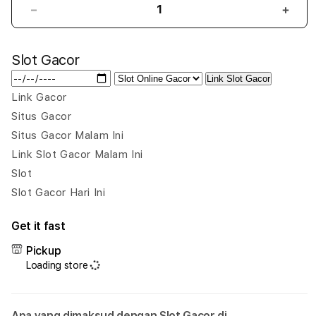
Decrease
Incr
quantity
quant
for
for
Slot Gacor
GRAND77BET:
GRA
Bandar
Band
Link Slot Gacor
Link
Link
Link Gacor
Situs
Situs
Situs Gacor
Slot
Slot
Online
Onlin
Situs Gacor Malam Ini
Gacor
Gaco
Link Slot Gacor Malam Ini
Malam
Mala
Slot
Ini
Ini
Slot Gacor Hari Ini
Terbaru
Terb
No
No
1
1
Get it fast
SeIndonesia
SeIn
Pickup
Loading store
Apa yang dimaksud dengan Slot Gacor di