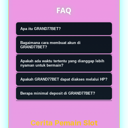
FAQ
Apa itu GRAND77BET?
GRAND77BET website resmi bandar
Bagaimana cara membuat akun di
slot online gacor malam hari ini
GRAND77BET?
terbaru nomor 1 seindonesia,
Pilih menu Daftar, isi data yang
Apakah ada waktu tertentu yang dianggap lebih
GRAND77BET menyediakan link resmi
diperlukan sesuai formulir, kemudian
nyaman untuk bermain?
menuju slot gacor 2026.
lakukan verifikasi apabila diminta.
Sebagian orang memilih malam hari
Apakah GRAND77BET dapat diakses melalui HP?
Setelah proses selesai, akun dapat
karena suasana lebih tenang dan
digunakan untuk masuk ke platform.
Ya. GRAND77BET dapat diakses
minim gangguan. Namun dari sisi
Berapa minimal deposit di GRAND77BET?
melalui smartphone Android, iPhone,
sistem permainan, tidak ada
Minimal deposit mengikuti ketentuan
tablet, maupun komputer tanpa
perbedaan khusus yang
yang berlaku pada platform.
perlu instalasi aplikasi tambahan.
memengaruhi hasil berdasarkan
Informasi terbaru dapat dilihat pada
Cerita Pemain Slot
waktu tertentu.