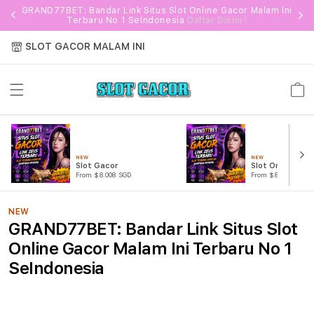
GRAND77BET: Bandar Link Situs Slot Online Gacor Malam Ini
Terbaru No 1 SeIndonesia
Daftar Disini !
SLOT GACOR MALAM INI
Cart
NEW
NEW
Slot Gacor
Slot Online GA
From $8.008 SGD
From $807.77 SGD
NEW
GRAND77BET: Bandar Link Situs Slot
Online Gacor Malam Ini Terbaru No 1
SeIndonesia