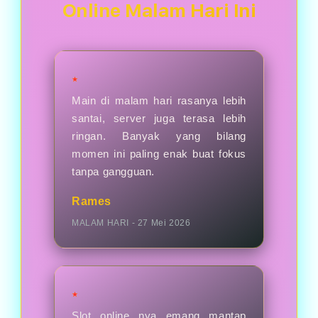
halaman deposit atau pusat bantuan.
Online Malam Hari Ini
★
Main di malam hari rasanya lebih
santai, server juga terasa lebih
ringan. Banyak yang bilang
momen ini paling enak buat fokus
tanpa gangguan.
Rames
MALAM HARI - 27 Mei 2026
★
Slot online nya emang mantap