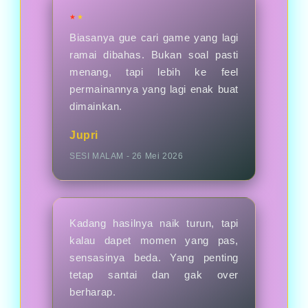
★★
Biasanya gue cari game yang lagi
ramai dibahas. Bukan soal pasti
menang, tapi lebih ke feel
permainannya yang lagi enak buat
dimainkan.
Jupri
SESI MALAM - 26 Mei 2026
Kadang hasilnya naik turun, tapi
kalau dapet momen yang pas,
sensasinya beda. Yang penting
tetap santai dan gak over
berharap.