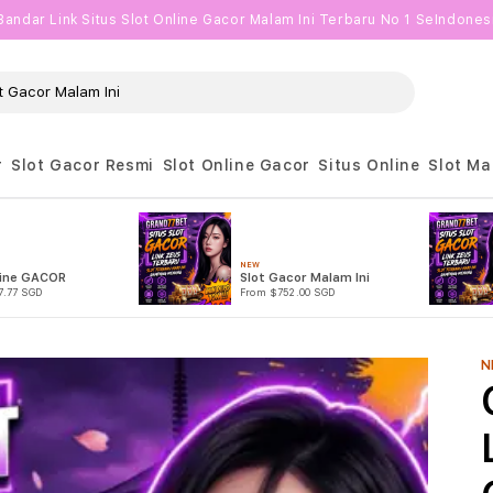
ndar Link Situs Slot Online Gacor Malam Ini Terbaru No 1 SeIndone
r
Slot Gacor Resmi
Slot Online Gacor
Situs Online
Slot Ma
NEW
line GACOR
Slot Gacor Malam Ini
7.77 SGD
From $752.00 SGD
N