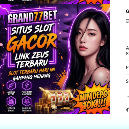
Open
media
G
7
in
modal
A
S
P
S
Open
media
9