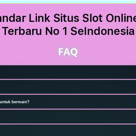
in
modal
ar Link Situs Slot Onlin
Terbaru No 1 SeIndonesia
FAQ
nline gacor malam hari ini terbaru nomor 1 seindon
n sesuai formulir, kemudian lakukan verifikasi apabila 
 untuk bermain?
na suasana lebih tenang dan minim gangguan. Namu
 berdasarkan waktu tertentu.
tphone Android, iPhone, tablet, maupun komputer tanp