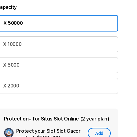
apacity
X 50000
X 10000
X 5000
X 2000
Protection+ for Situs Slot Online (2 year plan)
Protect your Slot Slot Gacor
Add
Add