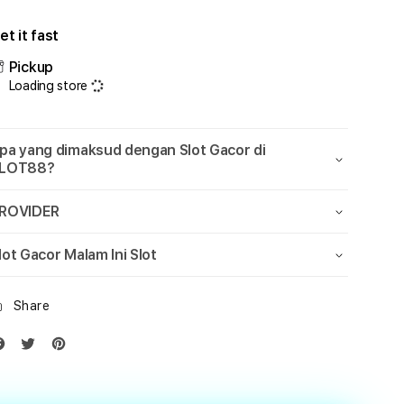
1
1
SeIndonesia
SeIndonesia
et it fast
Pickup
Loading store
pa yang dimaksud dengan Slot Gacor di
LOT88?
ROVIDER
lot Gacor Malam Ini Slot
Share