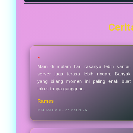
Minimal deposit mengikuti ketentuan ya
bantuan.
Cerit
★
Main di malam hari rasanya lebih santai,
server juga terasa lebih ringan. Banyak
yang bilang momen ini paling enak buat
fokus tanpa gangguan.
Rames
MALAM HARI - 27 Mei 2026