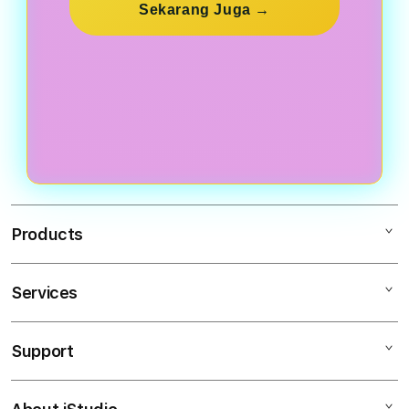
Sekarang Juga →
Products
Services
Slot Online
Slot Online Online
Support
AppleCare+
Slot Gacor
Corporate
Slot Gacor Malam Ini Slot