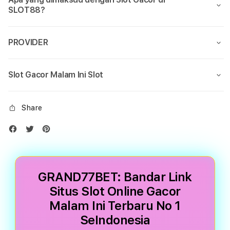
SLOT88?
PROVIDER
Slot Gacor Malam Ini Slot
Share
GRAND77BET: Bandar Link
Situs Slot Online Gacor
Malam Ini Terbaru No 1
SeIndonesia