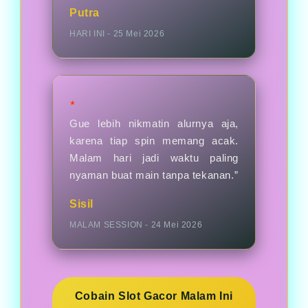
Putra
HARI INI - 25 Mei 2026
★
Gue lebih nikmatin alurnya aja,
karena tiap spin memang acak.
Malam hari jadi waktu paling
nyaman buat main tanpa tekanan.”
Sisil
MALAM SESSION - 24 Mei 2026
Cobain Slot Gacor Malam Ini