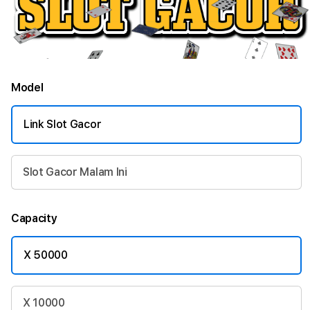
Model
Link Slot Gacor
Slot Gacor Malam Ini
Capacity
X 50000
X 10000