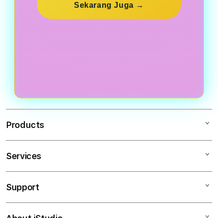
Sekarang Juga →
Products
Services
Slot Online
Slot Online Online
Support
AppleCare+
Slot Gacor
Corporate
Slot Gacor Malam Ini Slot