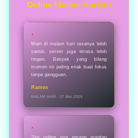
halaman deposit atau pusat bantuan.
Online Malam Hari Ini
★
Main di malam hari rasanya lebih
santai, server juga terasa lebih
ringan. Banyak yang bilang
momen ini paling enak buat fokus
tanpa gangguan.
Rames
MALAM HARI - 27 Mei 2026
★
Slot online nya emang mantap