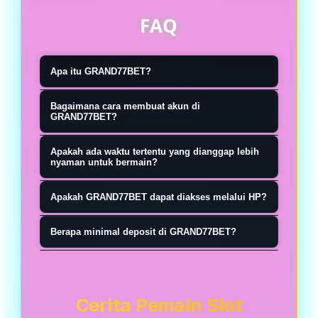
FAQ
Apa itu GRAND77BET?
GRAND77BET website resmi bandar
Bagaimana cara membuat akun di
slot online gacor malam hari ini
GRAND77BET?
terbaru nomor 1 seindonesia,
Pilih menu Daftar, isi data yang
Apakah ada waktu tertentu yang dianggap lebih
GRAND77BET menyediakan link resmi
diperlukan sesuai formulir, kemudian
nyaman untuk bermain?
menuju slot gacor 2026.
lakukan verifikasi apabila diminta.
Sebagian orang memilih malam hari
Apakah GRAND77BET dapat diakses melalui HP?
Setelah proses selesai, akun dapat
karena suasana lebih tenang dan
digunakan untuk masuk ke platform.
Ya. GRAND77BET dapat diakses
minim gangguan. Namun dari sisi
Berapa minimal deposit di GRAND77BET?
melalui smartphone Android, iPhone,
sistem permainan, tidak ada
Minimal deposit mengikuti ketentuan
tablet, maupun komputer tanpa
perbedaan khusus yang
yang berlaku pada platform.
perlu instalasi aplikasi tambahan.
memengaruhi hasil berdasarkan
Informasi terbaru dapat dilihat pada
Cerita Pemain Slot
waktu tertentu.