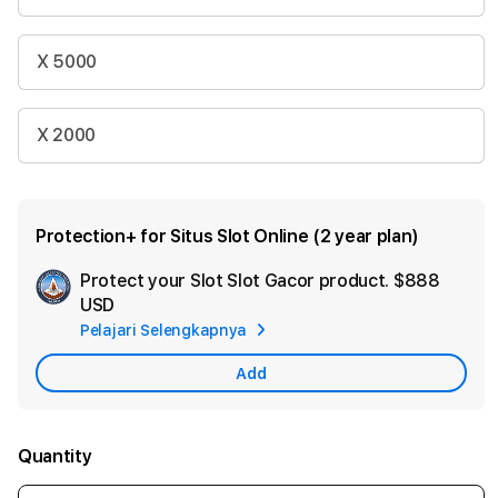
X 5000
X 2000
Protection+ for Situs Slot Online (2 year plan)
Protect your Slot Slot Gacor product.
$888
Ad
USD
App
Pelajari Selengkapnya
Car
Add
Quantity