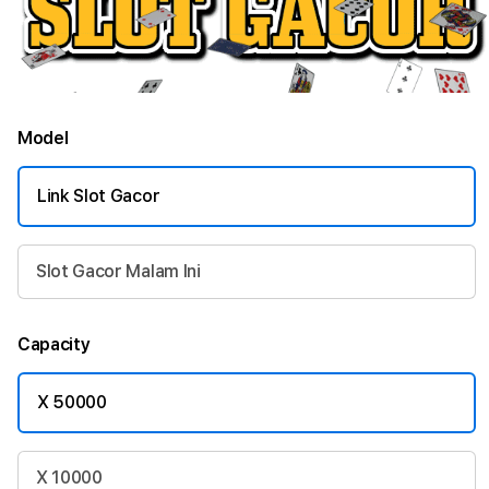
Model
Link Slot Gacor
Slot Gacor Malam Ini
Capacity
X 50000
X 10000