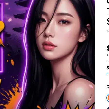
S
T
o
$
P
C