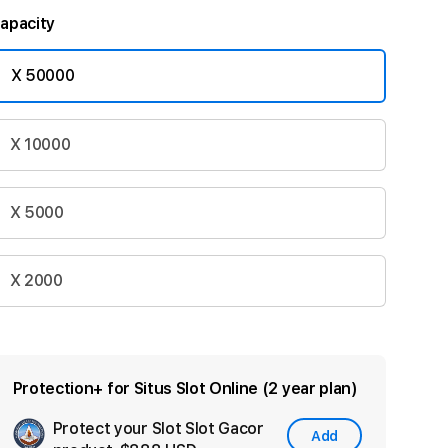
apacity
X 50000
X 10000
X 5000
X 2000
Protection+ for Situs Slot Online (2 year plan)
Protect your Slot Slot Gacor
Add
Add