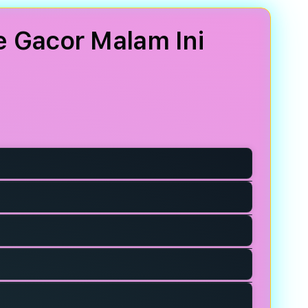
e Gacor Malam Ini
esia, GRAND77BET menyediakan link resmi
diminta. Setelah proses selesai, akun dapat
n dari sisi sistem permainan, tidak ada
a perlu instalasi aplikasi tambahan.