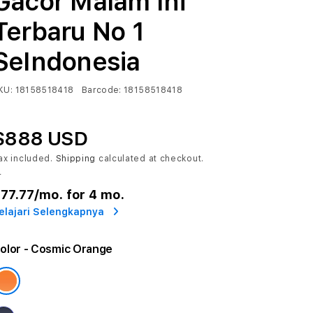
Gacor Malam Ini
Terbaru No 1
SeIndonesia
KU:
18158518418
Barcode:
18158518418
$888 USD
ax included.
Shipping
calculated at checkout.
r
77.77
/mo. for 4 mo.
elajari Selengkapnya
olor
- Cosmic Orange