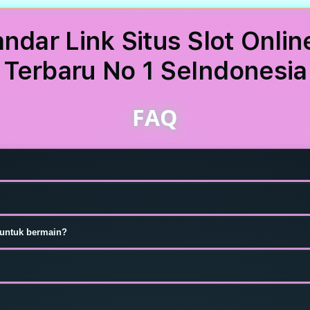
in
modal
ar Link Situs Slot Onlin
Terbaru No 1 SeIndonesia
FAQ
nline gacor malam hari ini terbaru nomor 1 seindon
n sesuai formulir, kemudian lakukan verifikasi apabila 
 untuk bermain?
na suasana lebih tenang dan minim gangguan. Namu
 berdasarkan waktu tertentu.
tphone Android, iPhone, tablet, maupun komputer tanp