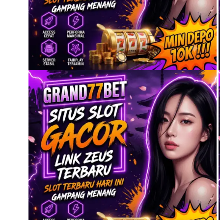
Open
media
2
in
modal