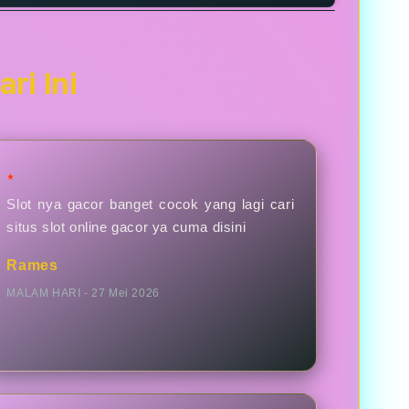
dilihat pada halaman deposit atau pusat
ri Ini
★
Slot nya gacor banget cocok yang lagi cari
situs slot online gacor ya cuma disini
Rames
MALAM HARI - 27 Mei 2026