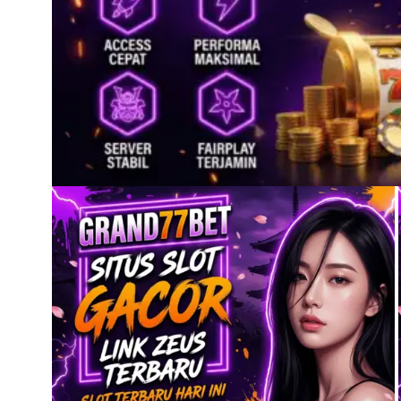
Open
media
1
in
modal