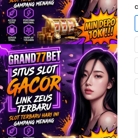
C
Open
media
3
in
modal