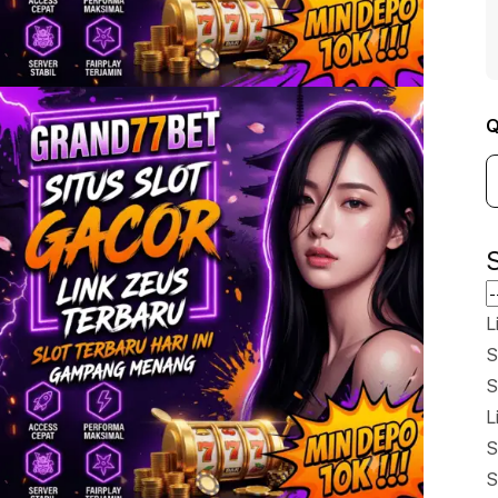
Open
media
Q
5
in
modal
L
S
S
L
S
S