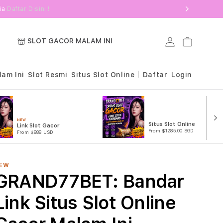
sia
Daftar Disini !
SLOT GACOR MALAM INI
Log in
Cart
lam Ini
Slot Resmi
Situs Slot Online
Daftar
Login
NEW
Situs Slot Online
Link Slot Gacor
From $1285.00 SGD
From $888 USD
EW
GRAND77BET: Bandar
Link Situs Slot Online