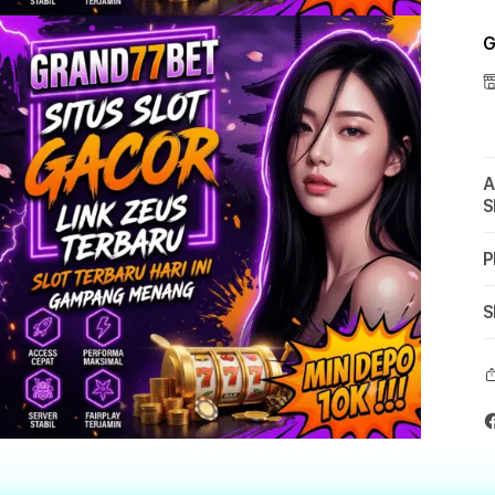
Open
media
G
7
in
modal
A
S
P
S
Open
media
9