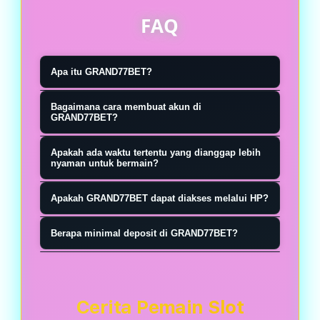
FAQ
Apa itu GRAND77BET?
GRAND77BET website resmi bandar
Bagaimana cara membuat akun di
slot online gacor malam hari ini
GRAND77BET?
terbaru nomor 1 seindonesia,
Pilih menu Daftar, isi data yang
Apakah ada waktu tertentu yang dianggap lebih
GRAND77BET menyediakan link resmi
diperlukan sesuai formulir, kemudian
nyaman untuk bermain?
menuju slot gacor 2026.
lakukan verifikasi apabila diminta.
Sebagian orang memilih malam hari
Apakah GRAND77BET dapat diakses melalui HP?
Setelah proses selesai, akun dapat
karena suasana lebih tenang dan
digunakan untuk masuk ke platform.
Ya. GRAND77BET dapat diakses
minim gangguan. Namun dari sisi
Berapa minimal deposit di GRAND77BET?
melalui smartphone Android, iPhone,
sistem permainan, tidak ada
Minimal deposit mengikuti ketentuan
tablet, maupun komputer tanpa
perbedaan khusus yang
yang berlaku pada platform.
perlu instalasi aplikasi tambahan.
memengaruhi hasil berdasarkan
Informasi terbaru dapat dilihat pada
Cerita Pemain Slot
waktu tertentu.