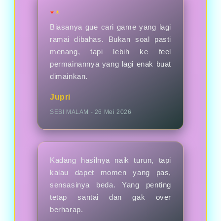
★★
Biasanya gue cari game yang lagi
ramai dibahas. Bukan soal pasti
menang, tapi lebih ke feel
permainannya yang lagi enak buat
dimainkan.
Jupri
SESI MALAM - 26 Mei 2026
Kadang hasilnya naik turun, tapi
kalau dapet momen yang pas,
sensasinya beda. Yang penting
tetap santai dan gak over
berharap.