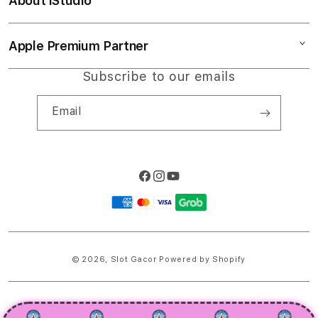
About iStudio
My Account
Slot Online Gacor
Situs Slot Online
Collection & Delivery
Elush Service Provider
Slot Gacor 2026
Apple Premium Partner
About Us
Returns & Exchanges
Financing Options
Slot Online Gacor
Find an iStudio near you
Subscribe to our emails
Contact Us
Trade-in
Slot Gacor Malam Ini Slot
Why Shop at iStudio
FAQ
Email
Travellers Reservation
Elush Corporate Website
Privacy Policy
Site Terms of Use
Facebook
Instagram
YouTube
Payment
methods
© 2026,
Slot Gacor
Powered by Shopify
PRICES INCLUDE 9% GST BUT EXCLUDE SHIPPING COSTS.