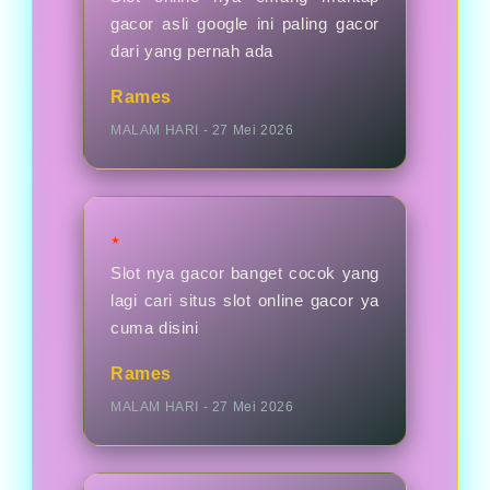
gacor asli google ini paling gacor
dari yang pernah ada
Rames
MALAM HARI - 27 Mei 2026
★
Slot nya gacor banget cocok yang
lagi cari situs slot online gacor ya
cuma disini
Rames
MALAM HARI - 27 Mei 2026