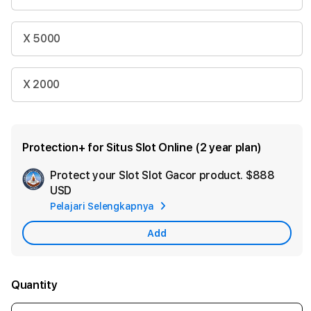
X 5000
X 2000
Protection+ for Situs Slot Online (2 year plan)
Protect your Slot Slot Gacor product.
$888
Ad
USD
App
Pelajari Selengkapnya
Car
Add
Quantity