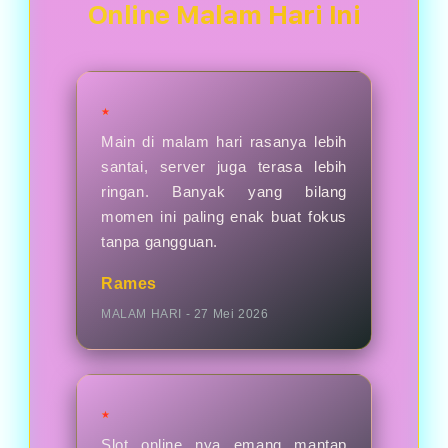
halaman deposit atau pusat bantuan.
Online Malam Hari Ini
★
Main di malam hari rasanya lebih
santai, server juga terasa lebih
ringan. Banyak yang bilang
momen ini paling enak buat fokus
tanpa gangguan.
Rames
MALAM HARI - 27 Mei 2026
★
Slot online nya emang mantap