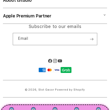
About iStudio
My Account
Slot Online Gacor
Situs Slot Online
Collection & Delivery
Elush Service Provider
Slot Gacor 2026
Apple Premium Partner
About Us
Returns & Exchanges
Financing Options
Slot Online Gacor
Find an iStudio near you
Subscribe to our emails
Contact Us
Trade-in
Slot Gacor Malam Ini Slot
Why Shop at iStudio
FAQ
Email
Travellers Reservation
Elush Corporate Website
Privacy Policy
Site Terms of Use
Facebook
Instagram
YouTube
Payment
methods
© 2026,
Slot Gacor
Powered by Shopify
PRICES INCLUDE 9% GST BUT EXCLUDE SHIPPING COSTS.