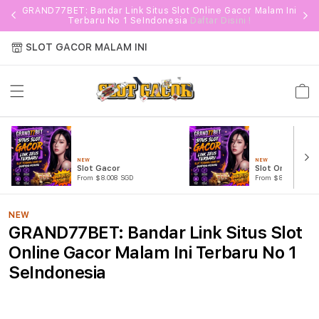
GRAND77BET: Bandar Link Situs Slot Online Gacor Malam Ini
Terbaru No 1 SeIndonesia
Daftar Disini !
SLOT GACOR MALAM INI
Cart
NEW
NEW
Slot Gacor
Slot Online GA
From $8.008 SGD
From $807.77 SGD
NEW
GRAND77BET: Bandar Link Situs Slot
Online Gacor Malam Ini Terbaru No 1
SeIndonesia