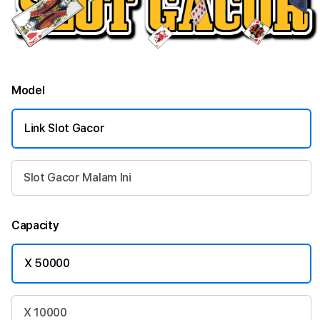
Model
Link Slot Gacor
Slot Gacor Malam Ini
Capacity
X 50000
X 10000