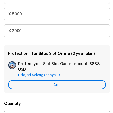
X 5000
X 2000
Protection+ for Situs Slot Online (2 year plan)
Protect your Slot Slot Gacor product.
$888
Ad
USD
App
Pelajari Selengkapnya
Car
Add
Quantity