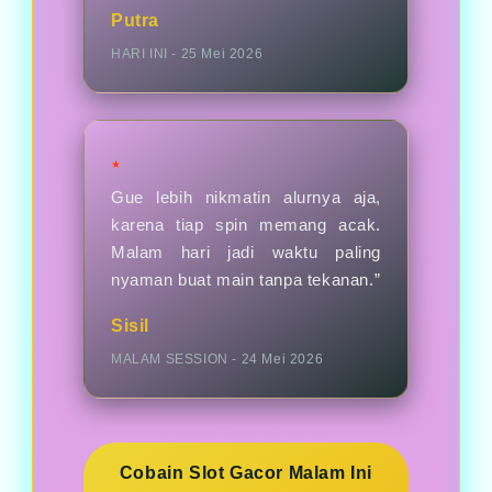
Putra
HARI INI - 25 Mei 2026
★
Gue lebih nikmatin alurnya aja,
karena tiap spin memang acak.
Malam hari jadi waktu paling
nyaman buat main tanpa tekanan.”
Sisil
MALAM SESSION - 24 Mei 2026
Cobain Slot Gacor Malam Ini