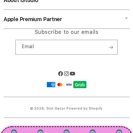
About iStudio
My Account
Slot Online Gacor
Situs Slot Online
Collection & Delivery
Elush Service Provider
Slot Gacor 2026
Apple Premium Partner
About Us
Returns & Exchanges
Financing Options
Slot Online Gacor
Find an iStudio near you
Subscribe to our emails
Contact Us
Trade-in
Slot Gacor Malam Ini Slot
Why Shop at iStudio
FAQ
Email
Travellers Reservation
Elush Corporate Website
Privacy Policy
Site Terms of Use
Facebook
Instagram
YouTube
Payment
methods
© 2026,
Slot Gacor
Powered by Shopify
PRICES INCLUDE 9% GST BUT EXCLUDE SHIPPING COSTS.