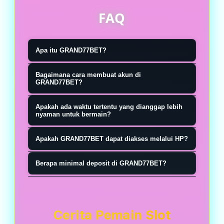
FAQ
Apa itu GRAND77BET?
GRAND77BET website resmi bandar
Bagaimana cara membuat akun di
slot online gacor malam hari ini
GRAND77BET?
terbaru nomor 1 seindonesia,
Pilih menu Daftar, isi data yang
Apakah ada waktu tertentu yang dianggap lebih
GRAND77BET menyediakan link resmi
diperlukan sesuai formulir, kemudian
nyaman untuk bermain?
menuju slot gacor 2026.
lakukan verifikasi apabila diminta.
Sebagian orang memilih malam hari
Apakah GRAND77BET dapat diakses melalui HP?
Setelah proses selesai, akun dapat
karena suasana lebih tenang dan
digunakan untuk masuk ke platform.
Ya. GRAND77BET dapat diakses
minim gangguan. Namun dari sisi
Berapa minimal deposit di GRAND77BET?
melalui smartphone Android, iPhone,
sistem permainan, tidak ada
Minimal deposit mengikuti ketentuan
tablet, maupun komputer tanpa
perbedaan khusus yang
yang berlaku pada platform.
perlu instalasi aplikasi tambahan.
memengaruhi hasil berdasarkan
Informasi terbaru dapat dilihat pada
Cerita Pemain Slot
waktu tertentu.