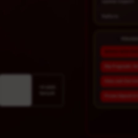
Layanan Support
Platform
PENAWA
BONUS NEW ME
Rtp Pragmatic Ter
Situs Judi Slot O
+4 lebih
banyak
Proses Deposit &