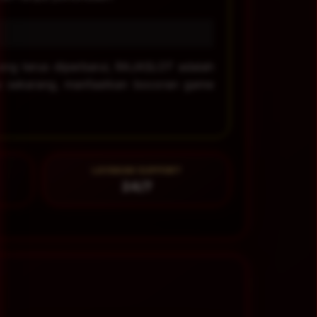
yang terus diperbarui, RAJASLOT adalah
a sekarang, manfaatkan bocoran game
LAYANAN SUPPORT
24/7