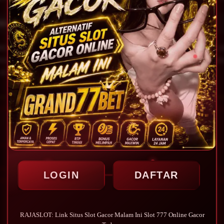
Malam Ini?
s atas, proteksi data maksimal, dan koleksi permainan 
 keseruan
slot gacor malam ini
. Segera daftar akun And
i situs resmi terpercaya!
MINIMAL DEPOSIT
MINIMAL WITHDRAW
10.000 Ribu
25.000 Ribu
LOGIN
DAFTAR
RAJASLOT: Link Situs Slot Gacor Malam Ini Slot 777 Online Gacor