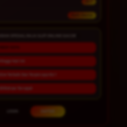
24/7
Multi-Device
RAN SPESIAL RAJA SLOT ONLINE GACOR
MBER 100%
tinggi Hari Ini
nline Terbaik Dan Terpercaya No 1
 Withdraw Tercepat
LOGIN
DAFTAR