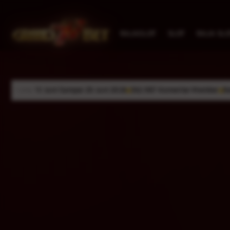
Skip
to
content
RAJASLOT
SLOT
RAJA SL
Juni 2026
362.987 Komentar Member
Rating Pengguna 4.9/5
99.999.9