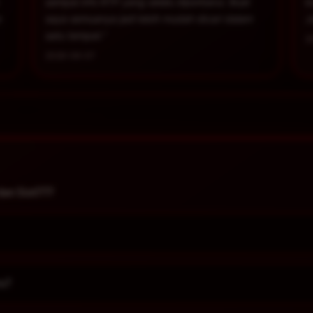
sampai info RTP yang selalu diperbarui. Buat
b
e
saya semuanya jadi lebih mudah dicari dalam
J
satu tempat.”
2
2026-06-07
 dan Slot777
ru?