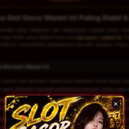
s Slot Gacor Malam Ini Paling Stabil
rmain yang responsif dan terpercaya menjadi kunci utam
a bagi Anda yang berburu bocoran
slot gacor malam ini
. D
RAJASLOT memastikan pengalaman bermain berjalan mulus
 Bermain Malam Ini
:
Sistem link alternatif terpercaya menjamin Anda tetap bi
 perlu khawatir masalah pemblokiran domain utama atau 
engkap:
Kerja sama dengan berbagai provider global terke
dioptimalkan untuk meningkatkan peluang pundi-pundi ke
in:
Dukungan sistem pembayaran instan dan layanan
Cust
un penarikan dana (
withdraw
) berjalan transparan, aman,