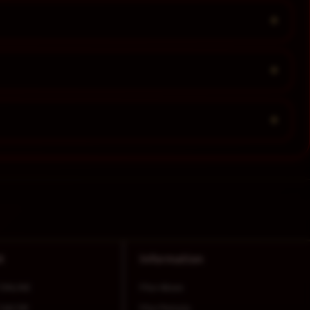
+
+
+
t
Information
 ONLINE
Fitur Akses
T GACOR
Fitur Pemula