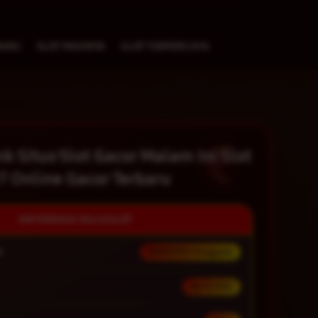
BARU
SLOT MAXWIN
SLOT TERPERCAYA
nk Situs Slot Gacor Malam Ini Slot
7 Online Gacor Terbaru
INFORMASI RAJASLOT
a
99.999.999 Pengguna
Rp 10.000