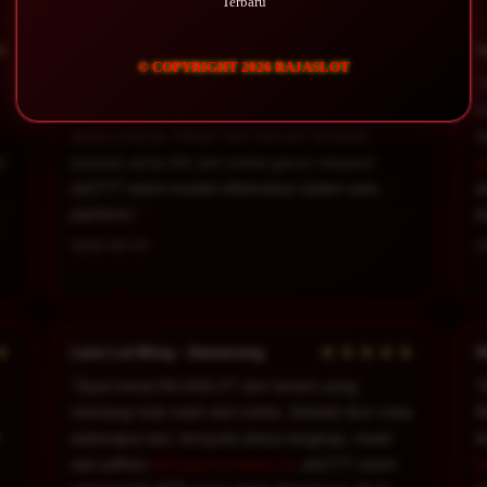
Terbaru
★
★★★★★
Chow Sing Sing - Surabaya
N
© COPYRIGHT 2026 RAJASLOT
“Menurut saya, RAJASLOT cocok untuk pemain
“
yang mencari situs
slot gacor malam ini
dengan
k
akses praktis. Pilihan slot maxwin tersedia
s
a
banyak serta link slot online gacor maupun
g
slot777 resmi mudah ditemukan dalam satu
s
platform.”
b
2026-06-03
2
★
★★★★★
Leon Lai Ming - Semarang
W
“Saya kenal RAJASLOT dari teman yang
“
memang hobi main slot online. Setelah ikut coba
R
k
beberapa hari, ternyata isinya lengkap, mulai
l
dari pilihan
slot gacor malam ini
, slot777 resmi
m