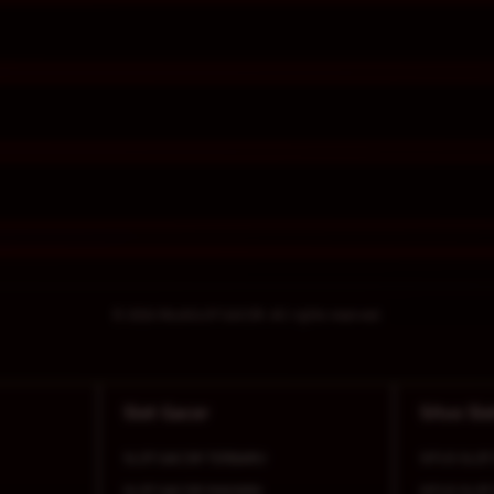
© 2026 RAJASLOT GACOR. All rights reserved.
Slot Gacor
Situs Slo
SLOT GACOR TERBARU
SITUS SLOT
SLOT GACOR MAXWIN
SITUS SLO