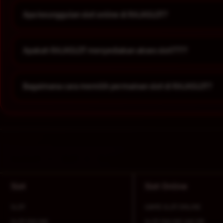
Apa keunggulan slot online di RAJASLOT?
Apakah RAJASLOT menyediakan akses slot777?
Bagaimana cara memilih permainan slot di RAJASLOT?
RAJASLOT
>
SLOT
>
SLOT GACOR
Footer Navigation
Slot
Slot Online
SLOT
GAME SLOT ONLINE
SLOT ONLINE
SLOT ONLINE GACOR