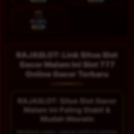
SAB
15 Agu
91.58%
STABIL
RAJASLOT: Link Situs Slot
Gacor Malam Ini Slot 777
Online Gacor Terbaru
RAJASLOT: Situs Slot Gacor
Malam Ini Paling Stabil &
Mudah Maxwin
Menjelang malam, mencari platform bermain