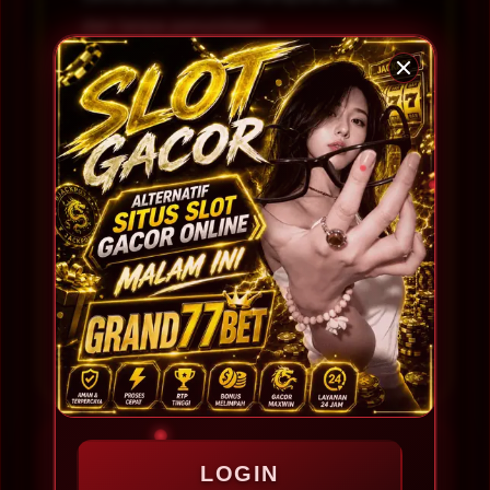
dan tanpa penundaan.
Siap Merasakan Sensasi Maxwin
Malam Ini?
Dengan kombinasi performa server kelas
atas, proteksi data maksimal, dan koleksi
permainan yang terus diperbarui, RAJASLOT
adalah tempat paling ideal untuk menikmati
keseruan
slot gacor malam ini
. Segera
daftar akun Anda sekarang, manfaatkan
bocoran game terbaik, dan rasakan
kepuasan bermain di situs resmi terpercaya!
PENILAIAN PENGGUNA
LOGIN
99.999.999 Pengguna