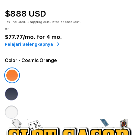
$888 USD
Tax included.
Shipping
calculated at checkout.
or
$77.77
/mo. for 4 mo.
Pelajari Selengkapnya
Color
- Cosmic Orange