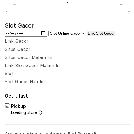
Decrease
Incr
quantity
quant
for
for
Slot Gacor
GRAND77BET:
GRA
Bandar
Band
Link Slot Gacor
Link
Link
Link Gacor
Situs
Situs
Situs Gacor
Slot
Slot
Online
Onlin
Situs Gacor Malam Ini
Gacor
Gaco
Link Slot Gacor Malam Ini
Malam
Mala
Slot
Ini
Ini
Slot Gacor Hari Ini
Terbaru
Terb
No
No
1
1
Get it fast
SeIndonesia
SeIn
Pickup
Loading store
Apa yang dimaksud dengan Slot Gacor di