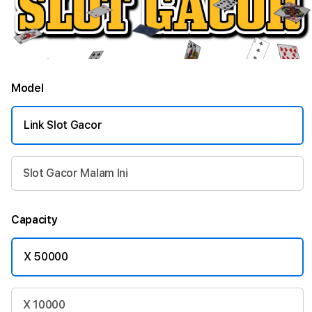
Model
Link Slot Gacor
Slot Gacor Malam Ini
Capacity
X 50000
X 10000