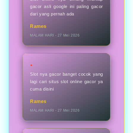
gacor asli google ini paling gacor
dari yang pernah ada
Rames
MALAM HARI - 27 Mei 2026
★
Slot nya gacor banget cocok yang
lagi cari situs slot online gacor ya
cuma disini
Rames
MALAM HARI - 27 Mei 2026