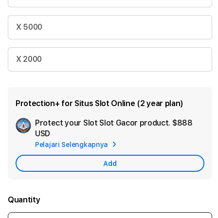
X 5000
X 2000
Protection+ for Situs Slot Online (2 year plan)
Protect your Slot Slot Gacor product.
$888
Ad
USD
App
Pelajari Selengkapnya
Car
Add
Quantity