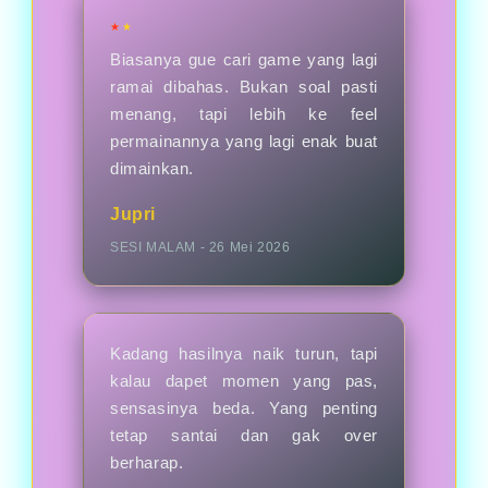
★★
Biasanya gue cari game yang lagi
ramai dibahas. Bukan soal pasti
menang, tapi lebih ke feel
permainannya yang lagi enak buat
dimainkan.
Jupri
SESI MALAM - 26 Mei 2026
Kadang hasilnya naik turun, tapi
kalau dapet momen yang pas,
sensasinya beda. Yang penting
tetap santai dan gak over
berharap.