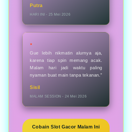
Putra
HARI INI - 25 Mei 2026
★
Gue lebih nikmatin alurnya aja,
karena tiap spin memang acak.
Malam hari jadi waktu paling
nyaman buat main tanpa tekanan.”
Sisil
MALAM SESSION - 24 Mei 2026
Cobain Slot Gacor Malam Ini