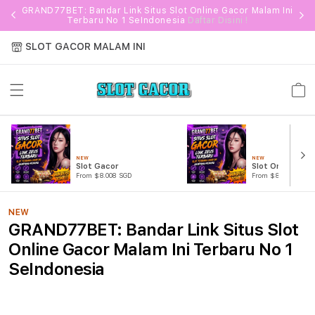
GRAND77BET: Bandar Link Situs Slot Online Gacor Malam Ini
Terbaru No 1 SeIndonesia
Daftar Disini !
SLOT GACOR MALAM INI
Cart
NEW
NEW
Slot Gacor
Slot Online GA
From $8.008 SGD
From $807.77 SGD
NEW
GRAND77BET: Bandar Link Situs Slot
Online Gacor Malam Ini Terbaru No 1
SeIndonesia