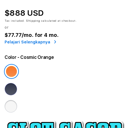
$888 USD
Tax included.
Shipping
calculated at checkout.
or
$77.77
/mo. for 4 mo.
Pelajari Selengkapnya
Color
- Cosmic Orange