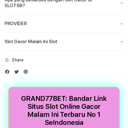
SLOT88?
PROVIDER
Slot Gacor Malam Ini Slot
Share
GRAND77BET: Bandar Link
Situs Slot Online Gacor
Malam Ini Terbaru No 1
SeIndonesia