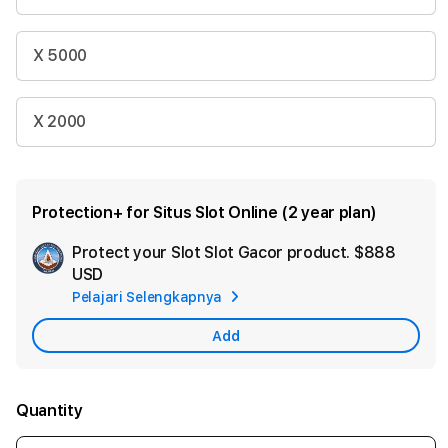
X 5000
X 2000
Protection+ for Situs Slot Online (2 year plan)
Protect your Slot Slot Gacor product.
$888
Ad
USD
App
Pelajari Selengkapnya
Car
Add
Quantity