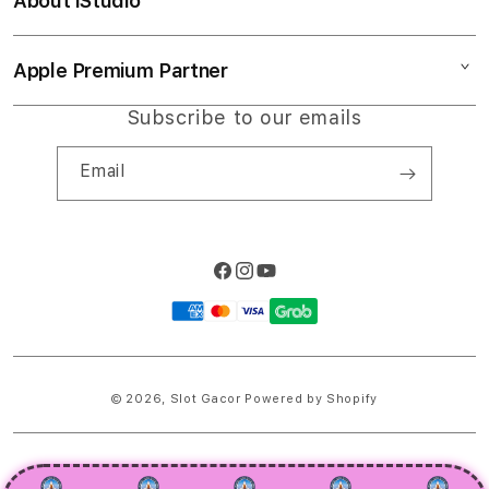
About iStudio
My Account
Slot Online Gacor
Situs Slot Online
Collection & Delivery
Elush Service Provider
Slot Gacor 2026
Apple Premium Partner
About Us
Returns & Exchanges
Financing Options
Slot Online Gacor
Find an iStudio near you
Subscribe to our emails
Contact Us
Trade-in
Slot Gacor Malam Ini Slot
Why Shop at iStudio
FAQ
Email
Travellers Reservation
Elush Corporate Website
Privacy Policy
Site Terms of Use
Facebook
Instagram
YouTube
Payment
methods
© 2026,
Slot Gacor
Powered by Shopify
PRICES INCLUDE 9% GST BUT EXCLUDE SHIPPING COSTS.