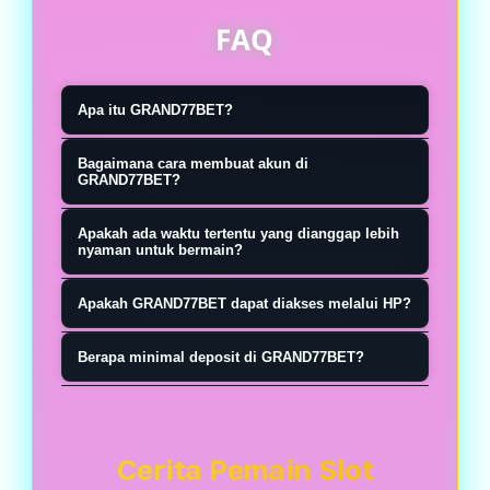
FAQ
Apa itu GRAND77BET?
GRAND77BET website resmi bandar
Bagaimana cara membuat akun di
slot online gacor malam hari ini
GRAND77BET?
terbaru nomor 1 seindonesia,
Pilih menu Daftar, isi data yang
Apakah ada waktu tertentu yang dianggap lebih
GRAND77BET menyediakan link resmi
diperlukan sesuai formulir, kemudian
nyaman untuk bermain?
menuju slot gacor 2026.
lakukan verifikasi apabila diminta.
Sebagian orang memilih malam hari
Apakah GRAND77BET dapat diakses melalui HP?
Setelah proses selesai, akun dapat
karena suasana lebih tenang dan
digunakan untuk masuk ke platform.
Ya. GRAND77BET dapat diakses
minim gangguan. Namun dari sisi
Berapa minimal deposit di GRAND77BET?
melalui smartphone Android, iPhone,
sistem permainan, tidak ada
Minimal deposit mengikuti ketentuan
tablet, maupun komputer tanpa
perbedaan khusus yang
yang berlaku pada platform.
perlu instalasi aplikasi tambahan.
memengaruhi hasil berdasarkan
Informasi terbaru dapat dilihat pada
Cerita Pemain Slot
waktu tertentu.