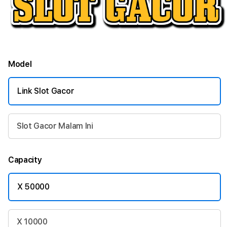
Model
Link Slot Gacor
Slot Gacor Malam Ini
Capacity
X 50000
X 10000