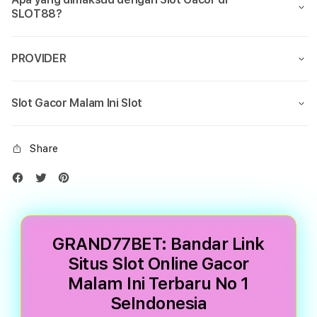
SLOT88?
PROVIDER
Slot Gacor Malam Ini Slot
Share
GRAND77BET: Bandar Link
Situs Slot Online Gacor
Malam Ini Terbaru No 1
SeIndonesia