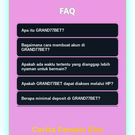
FAQ
Apa itu GRAND77BET?
GRAND77BET website resmi bandar
Bagaimana cara membuat akun di
slot online gacor malam hari ini
GRAND77BET?
terbaru nomor 1 seindonesia,
Pilih menu Daftar, isi data yang
Apakah ada waktu tertentu yang dianggap lebih
GRAND77BET menyediakan link resmi
diperlukan sesuai formulir, kemudian
nyaman untuk bermain?
menuju slot gacor 2026.
lakukan verifikasi apabila diminta.
Sebagian orang memilih malam hari
Apakah GRAND77BET dapat diakses melalui HP?
Setelah proses selesai, akun dapat
karena suasana lebih tenang dan
digunakan untuk masuk ke platform.
Ya. GRAND77BET dapat diakses
minim gangguan. Namun dari sisi
Berapa minimal deposit di GRAND77BET?
melalui smartphone Android, iPhone,
sistem permainan, tidak ada
Minimal deposit mengikuti ketentuan
tablet, maupun komputer tanpa
perbedaan khusus yang
yang berlaku pada platform.
perlu instalasi aplikasi tambahan.
memengaruhi hasil berdasarkan
Informasi terbaru dapat dilihat pada
Cerita Pemain Slot
waktu tertentu.