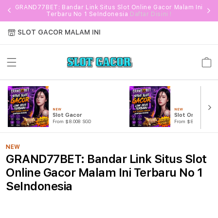
GRAND77BET: Bandar Link Situs Slot Online Gacor Malam Ini
Terbaru No 1 SeIndonesia
Daftar Disini !
SLOT GACOR MALAM INI
Cart
NEW
NEW
Slot Gacor
Slot Online GA
From $8.008 SGD
From $807.77 SGD
NEW
GRAND77BET: Bandar Link Situs Slot
Online Gacor Malam Ini Terbaru No 1
SeIndonesia