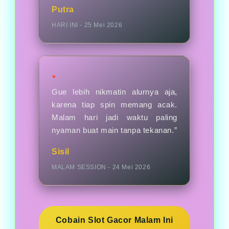
Putra
HARI INI - 25 Mei 2026
★
Gue lebih nikmatin alurnya aja,
karena tiap spin memang acak.
Malam hari jadi waktu paling
nyaman buat main tanpa tekanan.”
Sisil
MALAM SESSION - 24 Mei 2026
Cobain Slot Gacor Malam Ini