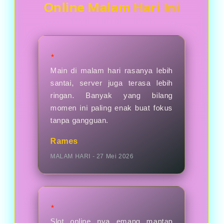
halaman deposit atau pusat bantuan.
Online Malam Hari Ini
★
Main di malam hari rasanya lebih
santai, server juga terasa lebih
ringan. Banyak yang bilang
momen ini paling enak buat fokus
tanpa gangguan.
Rames
MALAM HARI - 27 Mei 2026
★
Slot online nya emang mantap