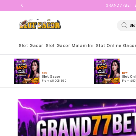
GRAND77BET: Ba
Slot Gacor
Slot Gacor Malam Ini
Slot Online Gaco
NEW
NEW
Slot Gacor
Slot On
From $8.008 SGD
From $80
Skip to
product
information