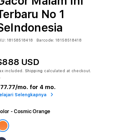
Gacor Malam Ini
Terbaru No 1
SeIndonesia
KU:
18158518418
Barcode:
18158518418
$888 USD
ax included.
Shipping
calculated at checkout.
r
77.77
/mo. for 4 mo.
elajari Selengkapnya
olor
- Cosmic Orange