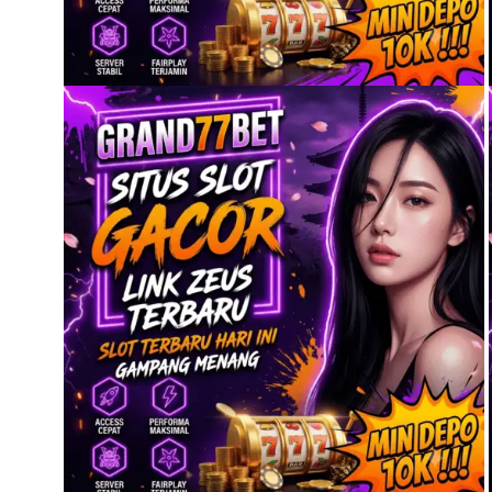
Open
media
4
in
modal