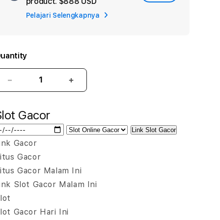
product.
$888 USD
Apple
Pelajari Selengkapnya
Care
uantity
Decrease
Increase
quantity
quantity
for
for
Slot Gacor
GRAND77BET:
GRAND77BET:
Bandar
Bandar
Link Slot Gacor
Link
Link
ink Gacor
Situs
Situs
Slot
Slot
itus Gacor
Online
Online
itus Gacor Malam Ini
Gacor
Gacor
ink Slot Gacor Malam Ini
Malam
Malam
Ini
Ini
lot
Terbaru
Terbaru
lot Gacor Hari Ini
No
No