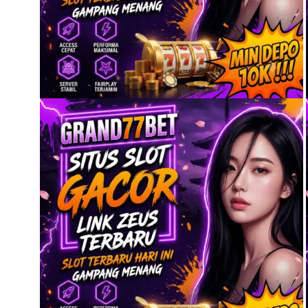
Open
media
2
in
modal