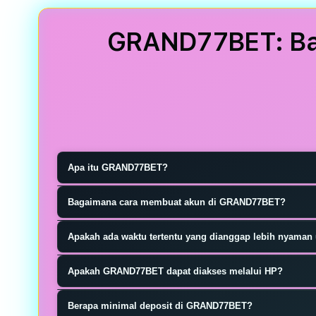
in
modal
GRAND77BET: Band
Apa itu GRAND77BET?
GRAND77BET website resmi bandar slot o
Bagaimana cara membuat akun di GRAND77BET?
menuju slot gacor 2026.
Pilih menu Daftar, isi data yang diperluka
Apakah ada waktu tertentu yang dianggap lebih nyaman
digunakan untuk masuk ke platform.
Sebagian orang memilih malam hari kare
Apakah GRAND77BET dapat diakses melalui HP?
perbedaan khusus yang memengaruhi hasil
Ya. GRAND77BET dapat diakses melalui smar
Berapa minimal deposit di GRAND77BET?