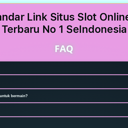
in
modal
ar Link Situs Slot Onlin
Terbaru No 1 SeIndonesia
FAQ
nline gacor malam hari ini terbaru nomor 1 seindon
n sesuai formulir, kemudian lakukan verifikasi apabila 
 untuk bermain?
na suasana lebih tenang dan minim gangguan. Namu
 berdasarkan waktu tertentu.
tphone Android, iPhone, tablet, maupun komputer tanp