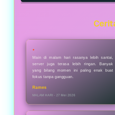
Minimal deposit mengikuti ketentuan ya
bantuan.
Cerit
★
Main di malam hari rasanya lebih santai,
server juga terasa lebih ringan. Banyak
yang bilang momen ini paling enak buat
fokus tanpa gangguan.
Rames
MALAM HARI - 27 Mei 2026