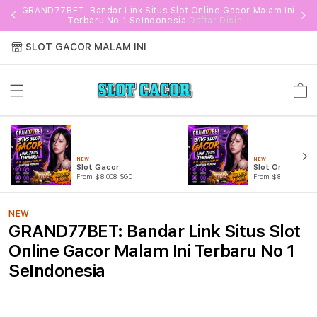
GRAND77BET: Bandar Link Situs Slot Online Gacor Malam Ini
Terbaru No 1 SeIndonesia
Daftar Disini !
SLOT GACOR MALAM INI
Cart
NEW
NEW
Slot Gacor
Slot Online GA
From $8.008 SGD
From $807.77 SGD
NEW
GRAND77BET: Bandar Link Situs Slot
Online Gacor Malam Ini Terbaru No 1
SeIndonesia