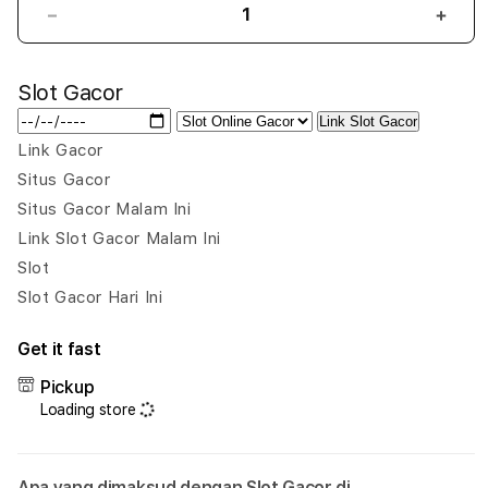
Decrease
Incr
quantity
quant
for
for
Slot Gacor
GRAND77BET:
GRA
Bandar
Band
Link Slot Gacor
Link
Link
Link Gacor
Situs
Situs
Situs Gacor
Slot
Slot
Online
Onlin
Situs Gacor Malam Ini
Gacor
Gaco
Link Slot Gacor Malam Ini
Malam
Mala
Slot
Ini
Ini
Slot Gacor Hari Ini
Terbaru
Terb
No
No
1
1
Get it fast
SeIndonesia
SeIn
Pickup
Loading store
Apa yang dimaksud dengan Slot Gacor di