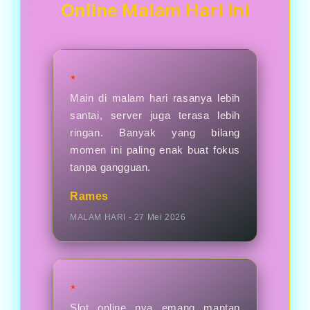
halaman deposit atau pusat bantuan.
Online Malam Hari Ini
★
Main di malam hari rasanya lebih
santai, server juga terasa lebih
ringan. Banyak yang bilang
momen ini paling enak buat fokus
tanpa gangguan.
Rames
MALAM HARI - 27 Mei 2026
★
Slot online nya emang mantap