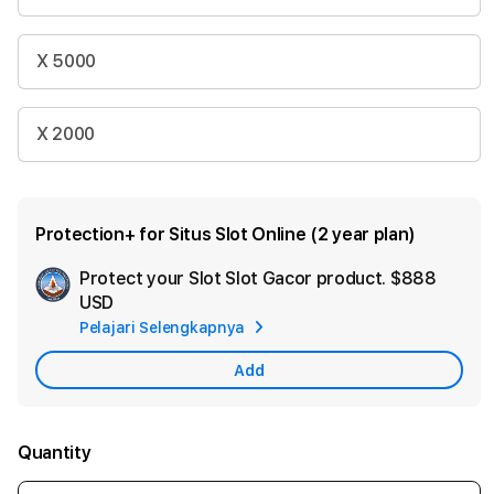
X 5000
X 2000
Protection+ for Situs Slot Online (2 year plan)
Protect your Slot Slot Gacor product.
$888
Ad
USD
App
Pelajari Selengkapnya
Car
Add
Quantity