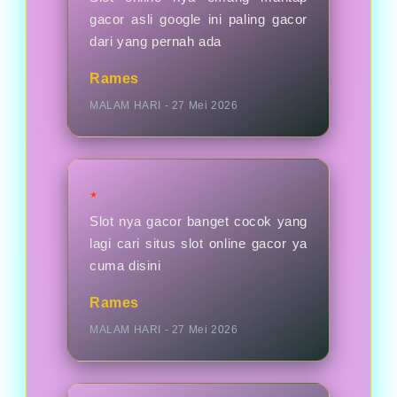
gacor asli google ini paling gacor
dari yang pernah ada
Rames
MALAM HARI - 27 Mei 2026
★
Slot nya gacor banget cocok yang
lagi cari situs slot online gacor ya
cuma disini
Rames
MALAM HARI - 27 Mei 2026