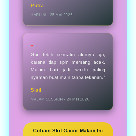
Putra
HARI INI - 25 Mei 2026
★
Gue lebih nikmatin alurnya aja,
karena tiap spin memang acak.
Malam hari jadi waktu paling
nyaman buat main tanpa tekanan.”
Sisil
MALAM SESSION - 24 Mei 2026
Cobain Slot Gacor Malam Ini