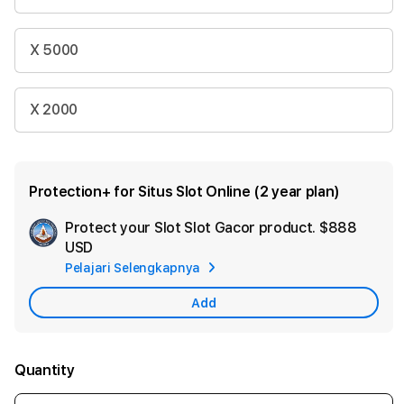
X 5000
X 2000
Protection+ for Situs Slot Online (2 year plan)
Protect your Slot Slot Gacor product.
$888
Ad
USD
App
Pelajari Selengkapnya
Car
Add
Quantity