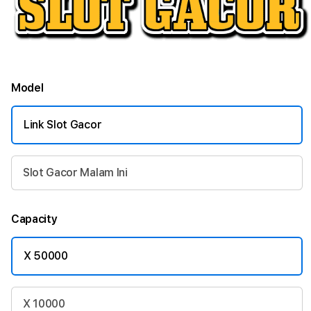
Model
Link Slot Gacor
Slot Gacor Malam Ini
Capacity
X 50000
X 10000