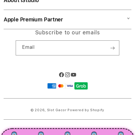
About iStudio
My Account
Slot Online Gacor
Situs Slot Online
Collection & Delivery
Elush Service Provider
Slot Gacor 2026
Apple Premium Partner
About Us
Returns & Exchanges
Financing Options
Slot Online Gacor
Find an iStudio near you
Subscribe to our emails
Contact Us
Trade-in
Slot Gacor Malam Ini Slot
Why Shop at iStudio
FAQ
Email
Travellers Reservation
Elush Corporate Website
Privacy Policy
Site Terms of Use
Facebook
Instagram
YouTube
Payment
methods
© 2026,
Slot Gacor
Powered by Shopify
PRICES INCLUDE 9% GST BUT EXCLUDE SHIPPING COSTS.