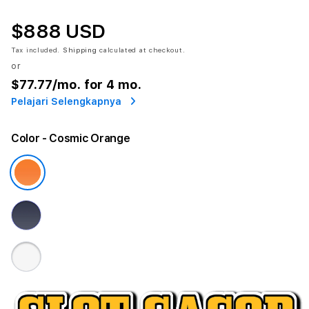
$888 USD
Tax included.
Shipping
calculated at checkout.
or
$77.77
/mo. for 4 mo.
Pelajari Selengkapnya
Color
- Cosmic Orange