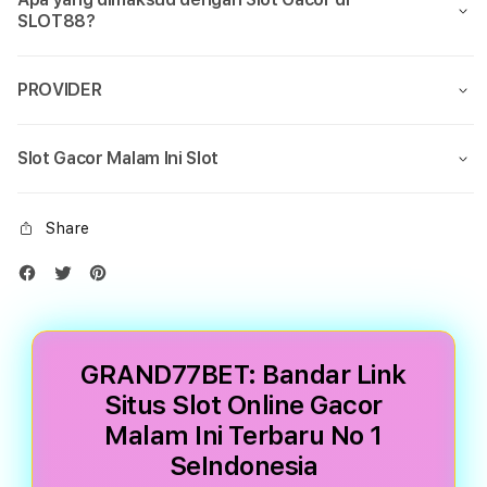
SLOT88?
PROVIDER
Slot Gacor Malam Ini Slot
Share
GRAND77BET: Bandar Link
Situs Slot Online Gacor
Malam Ini Terbaru No 1
SeIndonesia