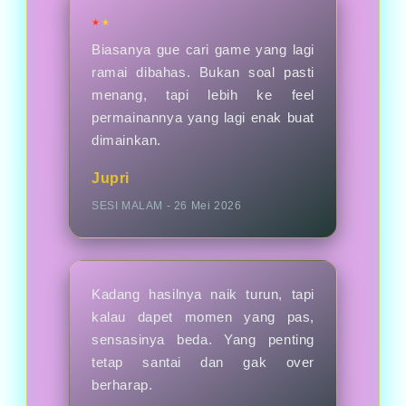
★★
Biasanya gue cari game yang lagi
ramai dibahas. Bukan soal pasti
menang, tapi lebih ke feel
permainannya yang lagi enak buat
dimainkan.
Jupri
SESI MALAM - 26 Mei 2026
Kadang hasilnya naik turun, tapi
kalau dapet momen yang pas,
sensasinya beda. Yang penting
tetap santai dan gak over
berharap.