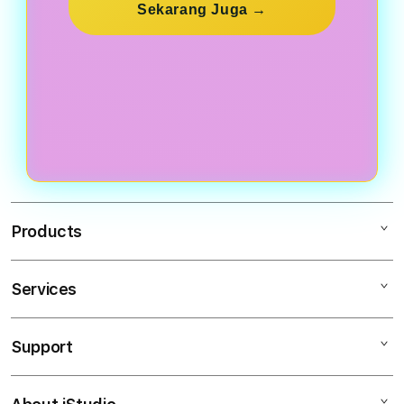
Sekarang Juga →
Products
Services
Slot Online
Slot Online Online
Support
AppleCare+
Slot Gacor
Corporate
Slot Gacor Malam Ini Slot