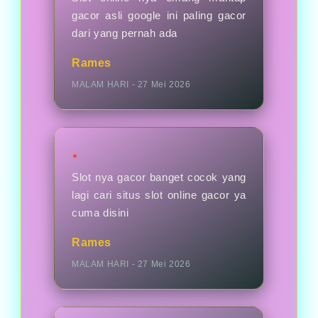
gacor asli google ini paling gacor
dari yang pernah ada
Rames
MALAM HARI - 27 Mei 2026
★
Slot nya gacor banget cocok yang
lagi cari situs slot online gacor ya
cuma disini
Rames
MALAM HARI - 27 Mei 2026