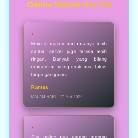
halaman deposit atau pusat bantuan.
Online Malam Hari Ini
★
Main di malam hari rasanya lebih
santai, server juga terasa lebih
ringan. Banyak yang bilang
momen ini paling enak buat fokus
tanpa gangguan.
Rames
MALAM HARI - 27 Mei 2026
★
Slot online nya emang mantap