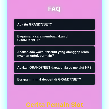
FAQ
Apa itu GRAND77BET?
GRAND77BET website resmi bandar
Bagaimana cara membuat akun di
slot online gacor malam hari ini
GRAND77BET?
terbaru nomor 1 seindonesia,
Pilih menu Daftar, isi data yang
Apakah ada waktu tertentu yang dianggap lebih
GRAND77BET menyediakan link resmi
diperlukan sesuai formulir, kemudian
nyaman untuk bermain?
menuju slot gacor 2026.
lakukan verifikasi apabila diminta.
Sebagian orang memilih malam hari
Apakah GRAND77BET dapat diakses melalui HP?
Setelah proses selesai, akun dapat
karena suasana lebih tenang dan
digunakan untuk masuk ke platform.
Ya. GRAND77BET dapat diakses
minim gangguan. Namun dari sisi
Berapa minimal deposit di GRAND77BET?
melalui smartphone Android, iPhone,
sistem permainan, tidak ada
Minimal deposit mengikuti ketentuan
tablet, maupun komputer tanpa
perbedaan khusus yang
yang berlaku pada platform.
perlu instalasi aplikasi tambahan.
memengaruhi hasil berdasarkan
Informasi terbaru dapat dilihat pada
Cerita Pemain Slot
waktu tertentu.