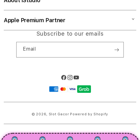
About iStudio
My Account
Slot Online Gacor
Situs Slot Online
Collection & Delivery
Elush Service Provider
Slot Gacor 2026
Apple Premium Partner
About Us
Returns & Exchanges
Financing Options
Slot Online Gacor
Find an iStudio near you
Subscribe to our emails
Contact Us
Trade-in
Slot Gacor Malam Ini Slot
Why Shop at iStudio
FAQ
Email
Travellers Reservation
Elush Corporate Website
Privacy Policy
Site Terms of Use
Facebook
Instagram
YouTube
Payment
methods
© 2026,
Slot Gacor
Powered by Shopify
PRICES INCLUDE 9% GST BUT EXCLUDE SHIPPING COSTS.