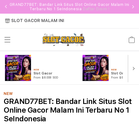
GRAND77BET: Bandar Link Situs Slot Online Gacor Malam Ini
Terbaru No 1 SeIndonesia
Daftar Disini !
SLOT GACOR MALAM INI
Cart
NEW
NEW
Slot Gacor
Slot Online GA
From $8.008 SGD
From $807.77 SGD
NEW
GRAND77BET: Bandar Link Situs Slot
Online Gacor Malam Ini Terbaru No 1
SeIndonesia