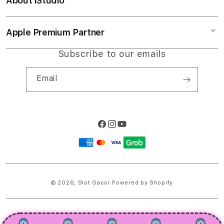
About iStudio
My Account
Slot Online Gacor
Situs Slot Online
Collection & Delivery
Elush Service Provider
Slot Gacor 2026
Apple Premium Partner
About Us
Returns & Exchanges
Financing Options
Slot Online Gacor
Find an iStudio near you
Subscribe to our emails
Contact Us
Trade-in
Slot Gacor Malam Ini Slot
Why Shop at iStudio
FAQ
Email
Travellers Reservation
Elush Corporate Website
Privacy Policy
Site Terms of Use
Facebook
Instagram
YouTube
Payment
methods
© 2026,
Slot Gacor
Powered by Shopify
PRICES INCLUDE 9% GST BUT EXCLUDE SHIPPING COSTS.