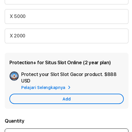
X 5000
X 2000
Protection+ for Situs Slot Online (2 year plan)
Protect your Slot Slot Gacor product.
$888
Ad
USD
App
Pelajari Selengkapnya
Car
Add
Quantity