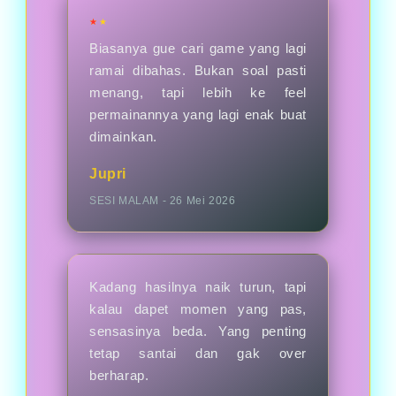
★★
Biasanya gue cari game yang lagi
ramai dibahas. Bukan soal pasti
menang, tapi lebih ke feel
permainannya yang lagi enak buat
dimainkan.
Jupri
SESI MALAM - 26 Mei 2026
Kadang hasilnya naik turun, tapi
kalau dapet momen yang pas,
sensasinya beda. Yang penting
tetap santai dan gak over
berharap.