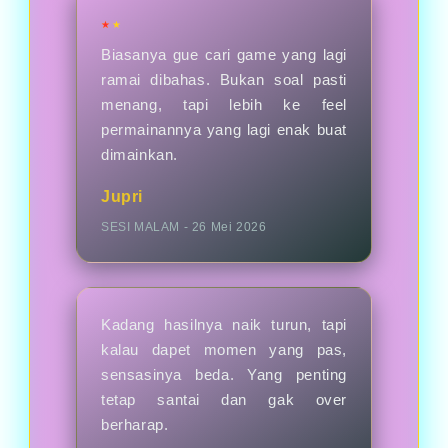
★★
Biasanya gue cari game yang lagi
ramai dibahas. Bukan soal pasti
menang, tapi lebih ke feel
permainannya yang lagi enak buat
dimainkan.
Jupri
SESI MALAM - 26 Mei 2026
Kadang hasilnya naik turun, tapi
kalau dapet momen yang pas,
sensasinya beda. Yang penting
tetap santai dan gak over
berharap.