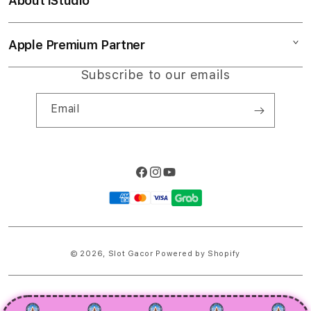
About iStudio
My Account
Slot Online Gacor
Situs Slot Online
Collection & Delivery
Elush Service Provider
Slot Gacor 2026
Apple Premium Partner
About Us
Returns & Exchanges
Financing Options
Slot Online Gacor
Find an iStudio near you
Subscribe to our emails
Contact Us
Trade-in
Slot Gacor Malam Ini Slot
Why Shop at iStudio
FAQ
Email
Travellers Reservation
Elush Corporate Website
Privacy Policy
Site Terms of Use
Facebook
Instagram
YouTube
Payment
methods
© 2026,
Slot Gacor
Powered by Shopify
PRICES INCLUDE 9% GST BUT EXCLUDE SHIPPING COSTS.