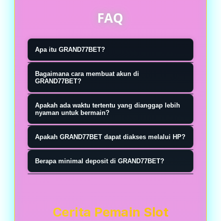
FAQ
Apa itu GRAND77BET?
GRAND77BET website resmi bandar
Bagaimana cara membuat akun di
slot online gacor malam hari ini
GRAND77BET?
terbaru nomor 1 seindonesia,
Pilih menu Daftar, isi data yang
Apakah ada waktu tertentu yang dianggap lebih
GRAND77BET menyediakan link resmi
diperlukan sesuai formulir, kemudian
nyaman untuk bermain?
menuju slot gacor 2026.
lakukan verifikasi apabila diminta.
Sebagian orang memilih malam hari
Apakah GRAND77BET dapat diakses melalui HP?
Setelah proses selesai, akun dapat
karena suasana lebih tenang dan
digunakan untuk masuk ke platform.
Ya. GRAND77BET dapat diakses
minim gangguan. Namun dari sisi
Berapa minimal deposit di GRAND77BET?
melalui smartphone Android, iPhone,
sistem permainan, tidak ada
Minimal deposit mengikuti ketentuan
tablet, maupun komputer tanpa
perbedaan khusus yang
yang berlaku pada platform.
perlu instalasi aplikasi tambahan.
memengaruhi hasil berdasarkan
Informasi terbaru dapat dilihat pada
Cerita Pemain Slot
waktu tertentu.