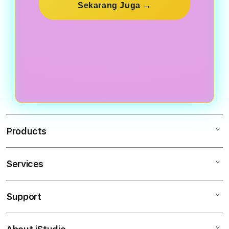
Sekarang Juga →
Products
Services
Slot Online
Slot Online Online
Support
AppleCare+
Slot Gacor
Corporate
Slot Gacor Malam Ini Slot