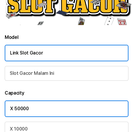
Model
Link Slot Gacor
Slot Gacor Malam Ini
Capacity
X 50000
X 10000