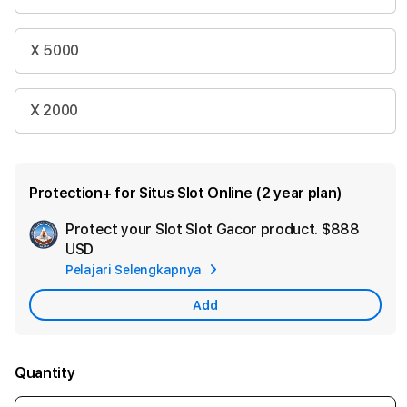
X 5000
X 2000
Protection+ for Situs Slot Online (2 year plan)
Protect your Slot Slot Gacor product.
$888
Ad
USD
App
Pelajari Selengkapnya
Car
Add
Quantity