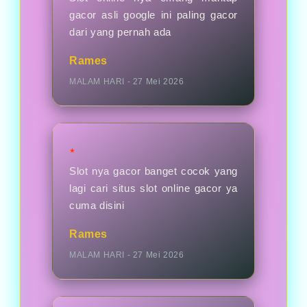
gacor asli google ini paling gacor
dari yang pernah ada
Rames
MALAM HARI - 27 Mei 2026
★
Slot nya gacor banget cocok yang
lagi cari situs slot online gacor ya
cuma disini
Rames
MALAM HARI - 27 Mei 2026