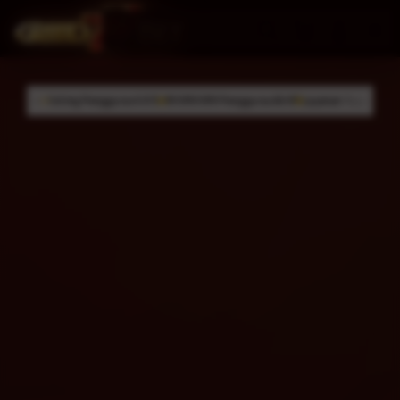
Skip
to
Cari
Troli
Login
Navigation
content
a 4.9/5
99.999.999 Pengguna Aktif
Layanan Support 24/7