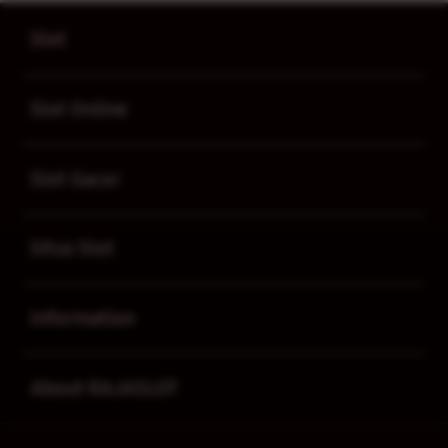
Buka
Footer Navigation
Slot
Buka
Slot Online
Buka
Slot Gacor
Buka
Situs Slot
Buka
Information
Buka
About RAJASLOT