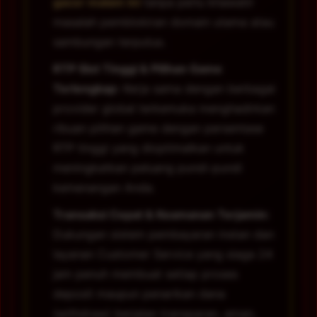
gacor malam ini
tanpa perlu khawatir
masalah pemblokiran domain utama atau
sambungan terputus.
RTP Slot Tinggi & Pilihan Game
Terlengkap:
Kerja sama dengan berbagai
provider global terkemuka menghadirkan
ribuan pilihan game dengan persentase
RTP tinggi yang dioptimalkan untuk
meningkatkan peluang pundi-pundi
kemenangan Anda.
Transaksi Cepat & Keamanan Terjamin:
Dukungan sistem pembayaran instan dan
layanan
Customer Service
yang siaga 24
jam penuh membuat setiap proses
deposit maupun penarikan dana
(
withdraw
) berjalan transparan, aman,