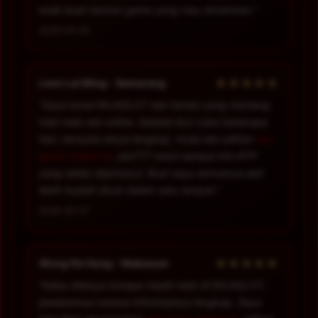
enak buat nentuin game yang mau dimainkan.”
2026-06-05
★★★★★
Leon Lai Ming - Semarang
“Saya kenal RAJASLOT dari teman yang memang
hobi main slot online. Setelah ikut coba beberapa
hari, ternyata isinya lengkap, mulai dari pilihan
slot
gacor malam ini
, slot777 resmi sampai info RTP
yang selalu diperbarui. Buat saya semuanya jadi
lebih mudah dicari dalam satu tempat.”
2026-06-07
★★★★★
Wong Fei Hung - Makassar
“Kalau ditanya kenapa masih main di RAJASLOT,
jawabannya karena informasinya lengkap. Saya