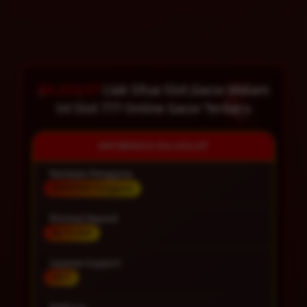
RAJASLOT
Link Situs Slot Gacor Malam
Ini Slot 777 Online Gacor Terbaru
INFORMASI RAJASLOT
Penilaian Pengguna
99.999.999 Pengguna
Minimal Deposit
Rp 10.000
Layanan Support
24/7