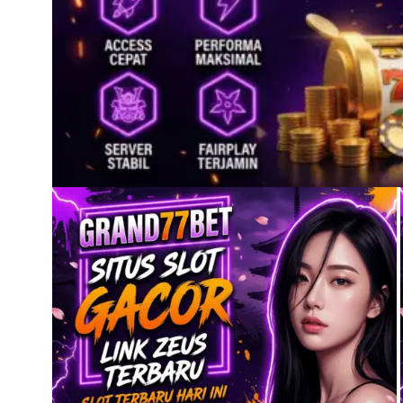
Open
media
1
in
modal