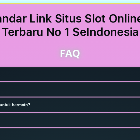
in
modal
ar Link Situs Slot Onlin
Terbaru No 1 SeIndonesia
FAQ
nline gacor malam hari ini terbaru nomor 1 seindon
n sesuai formulir, kemudian lakukan verifikasi apabila 
 untuk bermain?
na suasana lebih tenang dan minim gangguan. Namu
 berdasarkan waktu tertentu.
tphone Android, iPhone, tablet, maupun komputer tanp