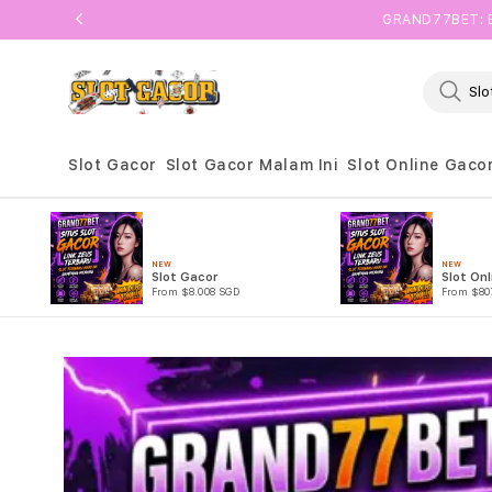
GRAND77BET: Ba
Slot Gacor
Slot Gacor Malam Ini
Slot Online Gaco
NEW
NEW
Slot Gacor
Slot On
From $8.008 SGD
From $80
Skip to
product
information