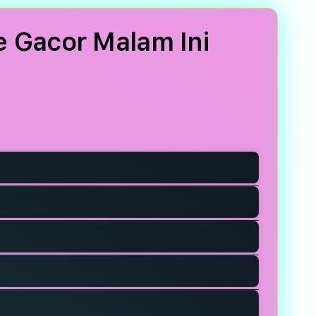
e Gacor Malam Ini
esia, GRAND77BET menyediakan link resmi
diminta. Setelah proses selesai, akun dapat
n dari sisi sistem permainan, tidak ada
a perlu instalasi aplikasi tambahan.