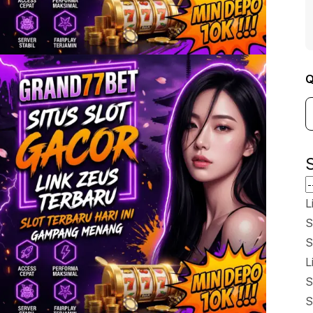
Open
media
Q
5
in
modal
L
S
S
L
S
S