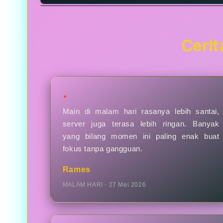
Minimal deposit mengikuti ketentuan ya
bantuan.
Cerit
★
Main di malam hari rasanya lebih santai,
server juga terasa lebih ringan. Banyak
yang bilang momen ini paling enak buat
fokus tanpa gangguan.
Rames
MALAM HARI - 27 Mei 2026