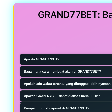
in
modal
GRAND77BET: Band
Apa itu GRAND77BET?
GRAND77BET website resmi bandar slot o
Bagaimana cara membuat akun di GRAND77BET?
menuju slot gacor 2026.
Pilih menu Daftar, isi data yang diperluka
Apakah ada waktu tertentu yang dianggap lebih nyaman
digunakan untuk masuk ke platform.
Sebagian orang memilih malam hari kare
Apakah GRAND77BET dapat diakses melalui HP?
perbedaan khusus yang memengaruhi hasil
Ya. GRAND77BET dapat diakses melalui smar
Berapa minimal deposit di GRAND77BET?