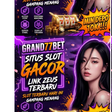
Open
media
2
in
modal