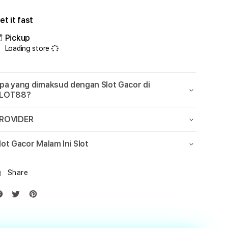
1
1
SeIndonesia
SeIndonesia
et it fast
Pickup
Loading store
pa yang dimaksud dengan Slot Gacor di
LOT88?
ROVIDER
lot Gacor Malam Ini Slot
Share