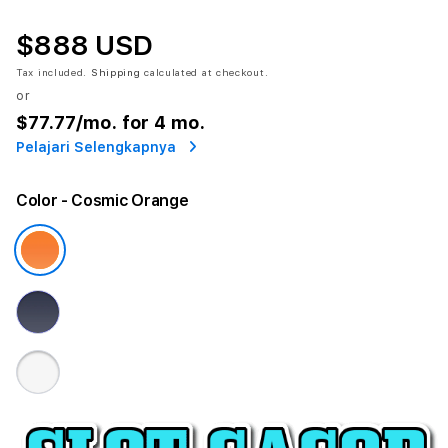
$888 USD
Tax included.
Shipping
calculated at checkout.
or
$77.77
/mo. for 4 mo.
Pelajari Selengkapnya
Color
- Cosmic Orange