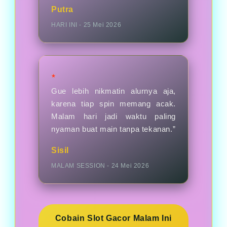
Putra
HARI INI - 25 Mei 2026
★
Gue lebih nikmatin alurnya aja,
karena tiap spin memang acak.
Malam hari jadi waktu paling
nyaman buat main tanpa tekanan.”
Sisil
MALAM SESSION - 24 Mei 2026
Cobain Slot Gacor Malam Ini