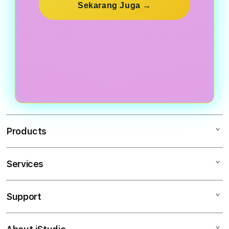
Sekarang Juga →
Products
Services
Slot Online
Slot Online Online
Support
AppleCare+
Slot Gacor
Corporate
Slot Gacor Malam Ini Slot