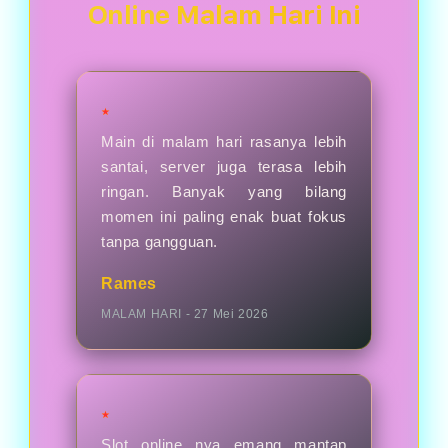
halaman deposit atau pusat bantuan.
Online Malam Hari Ini
★
Main di malam hari rasanya lebih
santai, server juga terasa lebih
ringan. Banyak yang bilang
momen ini paling enak buat fokus
tanpa gangguan.
Rames
MALAM HARI - 27 Mei 2026
★
Slot online nya emang mantap