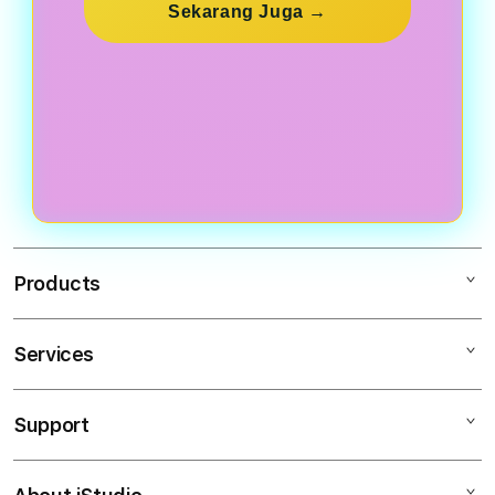
Sekarang Juga →
Products
Services
Slot Online
Slot Online Online
Support
AppleCare+
Slot Gacor
Corporate
Slot Gacor Malam Ini Slot