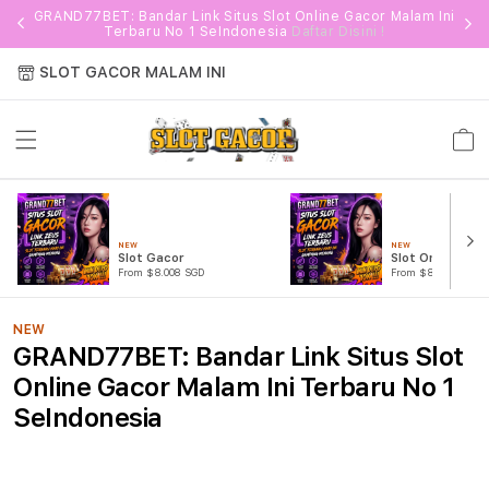
GRAND77BET: Bandar Link Situs Slot Online Gacor Malam Ini
Terbaru No 1 SeIndonesia
Daftar Disini !
SLOT GACOR MALAM INI
Cart
NEW
NEW
Slot Gacor
Slot Online GA
From $8.008 SGD
From $807.77 SGD
NEW
GRAND77BET: Bandar Link Situs Slot
Online Gacor Malam Ini Terbaru No 1
SeIndonesia