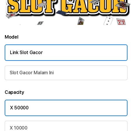
Model
Link Slot Gacor
Slot Gacor Malam Ini
Capacity
X 50000
X 10000