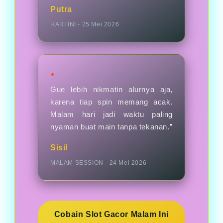
Putra
HARI INI - 25 Mei 2026
★
Gue lebih nikmatin alurnya aja,
karena tiap spin memang acak.
Malam hari jadi waktu paling
nyaman buat main tanpa tekanan.”
Sisil
MALAM SESSION - 24 Mei 2026
Cobain Slot Gacor Malam Ini