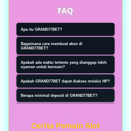
FAQ
Apa itu GRAND77BET?
GRAND77BET website resmi bandar
Bagaimana cara membuat akun di
slot online gacor malam hari ini
GRAND77BET?
terbaru nomor 1 seindonesia,
Pilih menu Daftar, isi data yang
Apakah ada waktu tertentu yang dianggap lebih
GRAND77BET menyediakan link resmi
diperlukan sesuai formulir, kemudian
nyaman untuk bermain?
menuju slot gacor 2026.
lakukan verifikasi apabila diminta.
Sebagian orang memilih malam hari
Apakah GRAND77BET dapat diakses melalui HP?
Setelah proses selesai, akun dapat
karena suasana lebih tenang dan
digunakan untuk masuk ke platform.
Ya. GRAND77BET dapat diakses
minim gangguan. Namun dari sisi
Berapa minimal deposit di GRAND77BET?
melalui smartphone Android, iPhone,
sistem permainan, tidak ada
Minimal deposit mengikuti ketentuan
tablet, maupun komputer tanpa
perbedaan khusus yang
yang berlaku pada platform.
perlu instalasi aplikasi tambahan.
memengaruhi hasil berdasarkan
Informasi terbaru dapat dilihat pada
Cerita Pemain Slot
waktu tertentu.