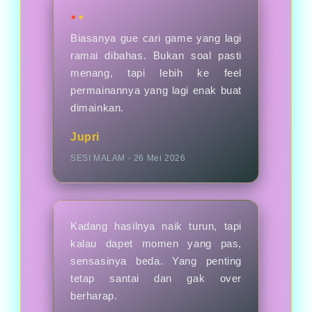
★★
Biasanya gue cari game yang lagi
ramai dibahas. Bukan soal pasti
menang, tapi lebih ke feel
permainannya yang lagi enak buat
dimainkan.
Jupri
SESI MALAM - 26 Mei 2026
Kadang hasilnya naik turun, tapi
kalau dapet momen yang pas,
sensasinya beda. Yang penting
tetap santai dan gak over
berharap.