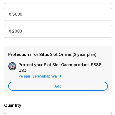
X 5000
X 2000
Protection+ for Situs Slot Online (2 year plan)
Protect your Slot Slot Gacor product.
$888
Ad
USD
App
Pelajari Selengkapnya
Car
Add
Quantity