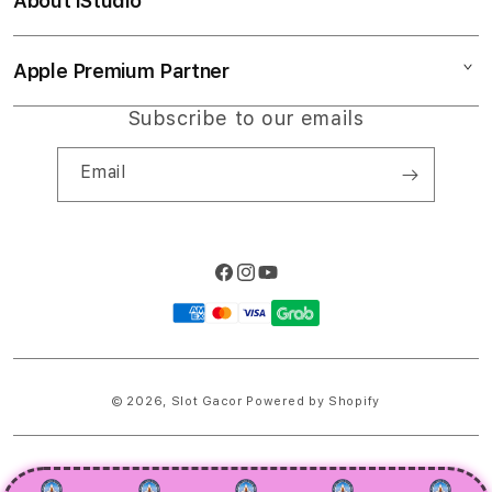
About iStudio
My Account
Slot Online Gacor
Situs Slot Online
Collection & Delivery
Elush Service Provider
Slot Gacor 2026
Apple Premium Partner
About Us
Returns & Exchanges
Financing Options
Slot Online Gacor
Find an iStudio near you
Subscribe to our emails
Contact Us
Trade-in
Slot Gacor Malam Ini Slot
Why Shop at iStudio
FAQ
Email
Travellers Reservation
Elush Corporate Website
Privacy Policy
Site Terms of Use
Facebook
Instagram
YouTube
Payment
methods
© 2026,
Slot Gacor
Powered by Shopify
PRICES INCLUDE 9% GST BUT EXCLUDE SHIPPING COSTS.