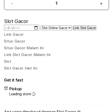
Decrease
Incr
quantity
quant
for
for
Slot Gacor
GRAND77BET:
GRA
Bandar
Band
Link Slot Gacor
Link
Link
Link Gacor
Situs
Situs
Situs Gacor
Slot
Slot
Online
Onlin
Situs Gacor Malam Ini
Gacor
Gaco
Link Slot Gacor Malam Ini
Malam
Mala
Slot
Ini
Ini
Slot Gacor Hari Ini
Terbaru
Terb
No
No
1
1
Get it fast
SeIndonesia
SeIn
Pickup
Loading store
Apa yang dimaksud dengan Slot Gacor di