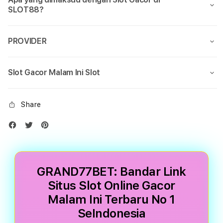
SLOT88?
PROVIDER
Slot Gacor Malam Ini Slot
Share
GRAND77BET: Bandar Link
Situs Slot Online Gacor
Malam Ini Terbaru No 1
SeIndonesia