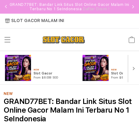
GRAND77BET: Bandar Link Situs Slot Online Gacor Malam Ini
Terbaru No 1 SeIndonesia
Daftar Disini !
SLOT GACOR MALAM INI
Cart
NEW
NEW
Slot Gacor
Slot Online GA
From $8.008 SGD
From $807.77 SGD
NEW
GRAND77BET: Bandar Link Situs Slot
Online Gacor Malam Ini Terbaru No 1
SeIndonesia