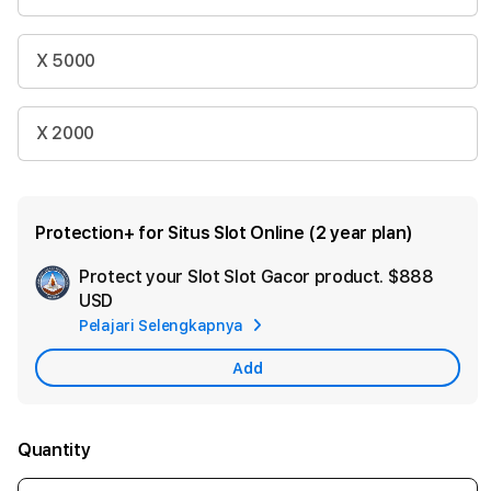
X 5000
X 2000
Protection+ for Situs Slot Online (2 year plan)
Protect your Slot Slot Gacor product.
$888
Ad
USD
App
Pelajari Selengkapnya
Car
Add
Quantity