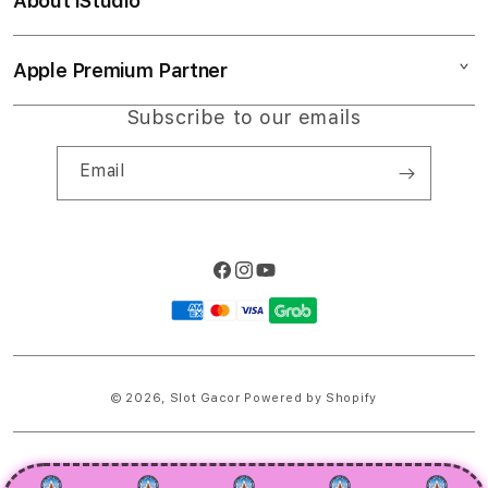
About iStudio
My Account
Slot Online Gacor
Situs Slot Online
Collection & Delivery
Elush Service Provider
Slot Gacor 2026
Apple Premium Partner
About Us
Returns & Exchanges
Financing Options
Slot Online Gacor
Find an iStudio near you
Subscribe to our emails
Contact Us
Trade-in
Slot Gacor Malam Ini Slot
Why Shop at iStudio
FAQ
Email
Travellers Reservation
Elush Corporate Website
Privacy Policy
Site Terms of Use
Facebook
Instagram
YouTube
Payment
methods
© 2026,
Slot Gacor
Powered by Shopify
PRICES INCLUDE 9% GST BUT EXCLUDE SHIPPING COSTS.