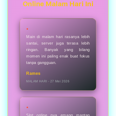
halaman deposit atau pusat bantuan.
Online Malam Hari Ini
★
Main di malam hari rasanya lebih
santai, server juga terasa lebih
ringan. Banyak yang bilang
momen ini paling enak buat fokus
tanpa gangguan.
Rames
MALAM HARI - 27 Mei 2026
★
Slot online nya emang mantap