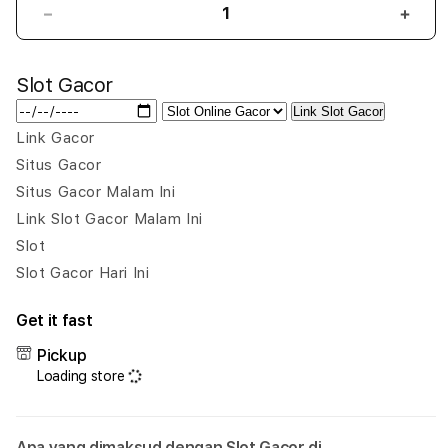
Decrease
Incr
quantity
quant
for
for
Slot Gacor
GRAND77BET:
GRA
Bandar
Band
Link Slot Gacor
Link
Link
Link Gacor
Situs
Situs
Situs Gacor
Slot
Slot
Online
Onlin
Situs Gacor Malam Ini
Gacor
Gaco
Link Slot Gacor Malam Ini
Malam
Mala
Slot
Ini
Ini
Slot Gacor Hari Ini
Terbaru
Terb
No
No
1
1
Get it fast
SeIndonesia
SeIn
Pickup
Loading store
Apa yang dimaksud dengan Slot Gacor di