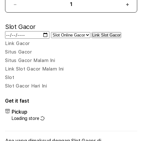
Decrease
Incr
quantity
quant
for
for
Slot Gacor
GRAND77BET:
GRA
Bandar
Band
Link Slot Gacor
Link
Link
Link Gacor
Situs
Situs
Situs Gacor
Slot
Slot
Online
Onlin
Situs Gacor Malam Ini
Gacor
Gaco
Link Slot Gacor Malam Ini
Malam
Mala
Slot
Ini
Ini
Slot Gacor Hari Ini
Terbaru
Terb
No
No
1
1
Get it fast
SeIndonesia
SeIn
Pickup
Loading store
Apa yang dimaksud dengan Slot Gacor di