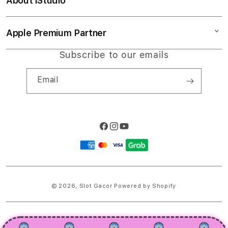
About iStudio
My Account
Slot Online Gacor
Situs Slot Online
Collection & Delivery
Elush Service Provider
Slot Gacor 2026
Apple Premium Partner
About Us
Returns & Exchanges
Financing Options
Slot Online Gacor
Find an iStudio near you
Subscribe to our emails
Contact Us
Trade-in
Slot Gacor Malam Ini Slot
Why Shop at iStudio
FAQ
Email
Travellers Reservation
Elush Corporate Website
Privacy Policy
Site Terms of Use
Facebook
Instagram
YouTube
Payment
methods
© 2026,
Slot Gacor
Powered by Shopify
PRICES INCLUDE 9% GST BUT EXCLUDE SHIPPING COSTS.