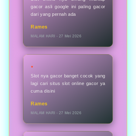
gacor asli google ini paling gacor
dari yang pernah ada
Rames
MALAM HARI - 27 Mei 2026
★
Slot nya gacor banget cocok yang
lagi cari situs slot online gacor ya
cuma disini
Rames
MALAM HARI - 27 Mei 2026