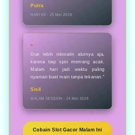
Putra
HARI INI - 25 Mei 2026
★
Gue lebih nikmatin alurnya aja,
karena tiap spin memang acak.
Malam hari jadi waktu paling
nyaman buat main tanpa tekanan.”
Sisil
MALAM SESSION - 24 Mei 2026
Cobain Slot Gacor Malam Ini