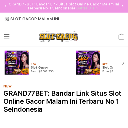
GRAND77BET: Bandar Link Situs Slot Online Gacor Malam Ini
Terbaru No 1 SeIndonesia
Daftar Disini !
SLOT GACOR MALAM INI
Cart
NEW
NEW
Slot Gacor
Slot Online GA
From $8.008 SGD
From $807.77 SGD
NEW
GRAND77BET: Bandar Link Situs Slot
Online Gacor Malam Ini Terbaru No 1
SeIndonesia