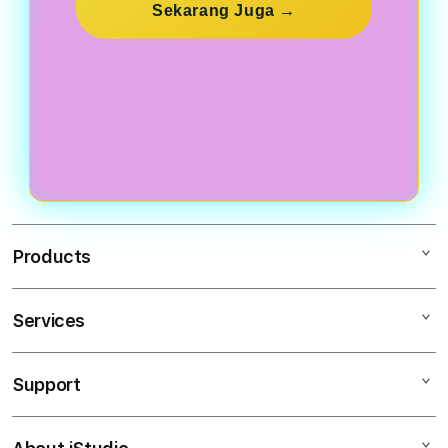
Sekarang Juga →
Products
Services
Slot Online
Slot Online Online
Support
AppleCare+
Slot Gacor
Corporate
Slot Gacor Malam Ini Slot