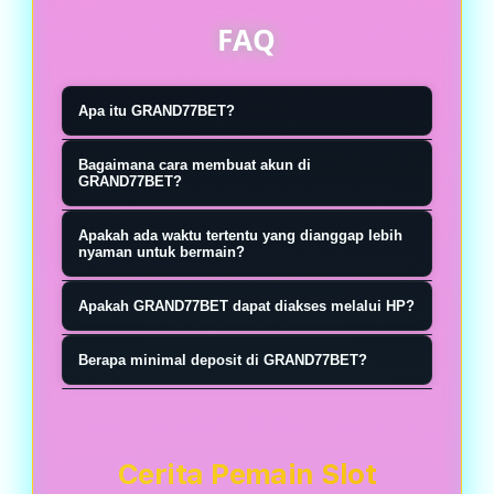
FAQ
Apa itu GRAND77BET?
GRAND77BET website resmi bandar
Bagaimana cara membuat akun di
slot online gacor malam hari ini
GRAND77BET?
terbaru nomor 1 seindonesia,
Pilih menu Daftar, isi data yang
Apakah ada waktu tertentu yang dianggap lebih
GRAND77BET menyediakan link resmi
diperlukan sesuai formulir, kemudian
nyaman untuk bermain?
menuju slot gacor 2026.
lakukan verifikasi apabila diminta.
Sebagian orang memilih malam hari
Apakah GRAND77BET dapat diakses melalui HP?
Setelah proses selesai, akun dapat
karena suasana lebih tenang dan
digunakan untuk masuk ke platform.
Ya. GRAND77BET dapat diakses
minim gangguan. Namun dari sisi
Berapa minimal deposit di GRAND77BET?
melalui smartphone Android, iPhone,
sistem permainan, tidak ada
Minimal deposit mengikuti ketentuan
tablet, maupun komputer tanpa
perbedaan khusus yang
yang berlaku pada platform.
perlu instalasi aplikasi tambahan.
memengaruhi hasil berdasarkan
Informasi terbaru dapat dilihat pada
Cerita Pemain Slot
waktu tertentu.