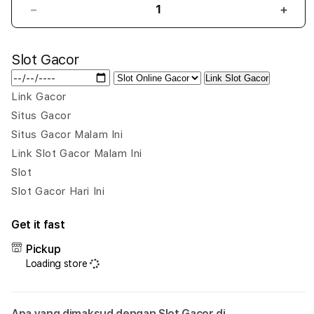
Decrease
Incr
quantity
quant
for
for
Slot Gacor
GRAND77BET:
GRA
Bandar
Band
Link Slot Gacor
Link
Link
Link Gacor
Situs
Situs
Situs Gacor
Slot
Slot
Online
Onlin
Situs Gacor Malam Ini
Gacor
Gaco
Link Slot Gacor Malam Ini
Malam
Mala
Slot
Ini
Ini
Slot Gacor Hari Ini
Terbaru
Terb
No
No
1
1
Get it fast
SeIndonesia
SeIn
Pickup
Loading store
Apa yang dimaksud dengan Slot Gacor di