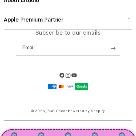
About iStudio
My Account
Slot Online Gacor
Situs Slot Online
Collection & Delivery
Elush Service Provider
Slot Gacor 2026
Apple Premium Partner
About Us
Returns & Exchanges
Financing Options
Slot Online Gacor
Find an iStudio near you
Subscribe to our emails
Contact Us
Trade-in
Slot Gacor Malam Ini Slot
Why Shop at iStudio
FAQ
Email
Travellers Reservation
Elush Corporate Website
Privacy Policy
Site Terms of Use
Facebook
Instagram
YouTube
Payment
methods
© 2026,
Slot Gacor
Powered by Shopify
PRICES INCLUDE 9% GST BUT EXCLUDE SHIPPING COSTS.