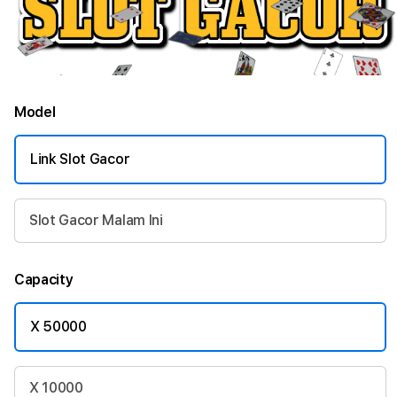
Model
Link Slot Gacor
Slot Gacor Malam Ini
Capacity
X 50000
X 10000