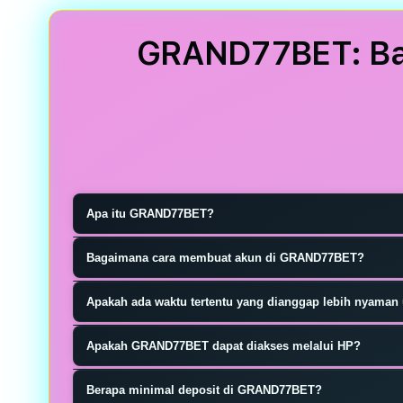
in
modal
GRAND77BET: Band
Apa itu GRAND77BET?
GRAND77BET website resmi bandar slot o
Bagaimana cara membuat akun di GRAND77BET?
menuju slot gacor 2026.
Pilih menu Daftar, isi data yang diperluka
Apakah ada waktu tertentu yang dianggap lebih nyaman
digunakan untuk masuk ke platform.
Sebagian orang memilih malam hari kare
Apakah GRAND77BET dapat diakses melalui HP?
perbedaan khusus yang memengaruhi hasil
Ya. GRAND77BET dapat diakses melalui smar
Berapa minimal deposit di GRAND77BET?