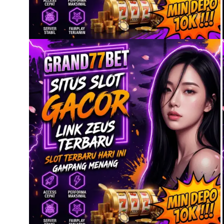
Open
media
4
in
modal