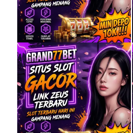
Open
media
2
in
modal