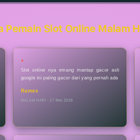
ng berlaku pada platform. Informasi terbaru dapat 
a Pemain Slot Online Malam Ha
★
Slot online nya emang mantap gacor asli
google ini paling gacor dari yang pernah ada
Rames
MALAM HARI - 27 Mei 2026