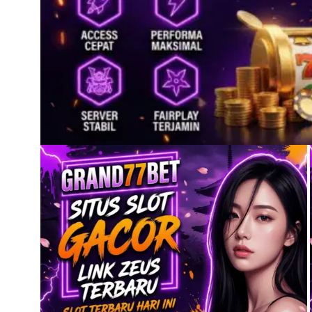
Open
media
1
in
modal