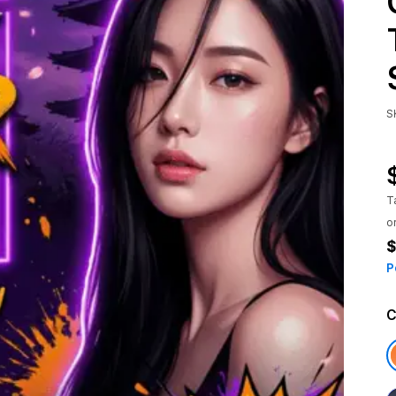
S
T
o
$
P
C