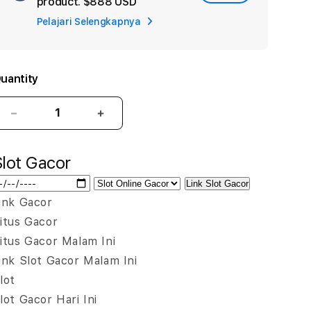
product.
$888 USD
Apple
Pelajari Selengkapnya
Care
uantity
Decrease
Increase
quantity
quantity
for
for
Slot Gacor
GRAND77BET:
GRAND77BET:
Bandar
Bandar
Link Slot Gacor
Link
Link
ink Gacor
Situs
Situs
Slot
Slot
itus Gacor
Online
Online
itus Gacor Malam Ini
Gacor
Gacor
ink Slot Gacor Malam Ini
Malam
Malam
Ini
Ini
lot
Terbaru
Terbaru
lot Gacor Hari Ini
No
No