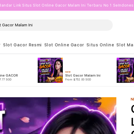
ndar Link Situs Slot Online Gacor Malam Ini Terbaru No 1 SeIndone
r
Slot Gacor Resmi
Slot Online Gacor
Situs Online
Slot Ma
NEW
line GACOR
Slot Gacor Malam Ini
7.77 SGD
From $752.00 SGD
N