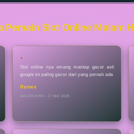
ng berlaku pada platform. Informasi terbaru dapat 
a Pemain Slot Online Malam Ha
★
Slot online nya emang mantap gacor asli
google ini paling gacor dari yang pernah ada
Rames
MALAM HARI - 27 Mei 2026