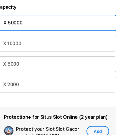
apacity
X 50000
X 10000
X 5000
X 2000
Protection+ for Situs Slot Online (2 year plan)
Protect your Slot Slot Gacor
Add
Add