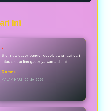
dilihat pada halaman deposit atau pusat
ri Ini
★
Slot nya gacor banget cocok yang lagi cari
situs slot online gacor ya cuma disini
Rames
MALAM HARI - 27 Mei 2026