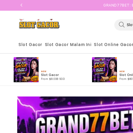
GRAND77BET: Ba
Slot Gacor
Slot Gacor Malam Ini
Slot Online Gaco
NEW
NEW
Slot Gacor
Slot On
From $8.008 SGD
From $80
Skip to
product
information