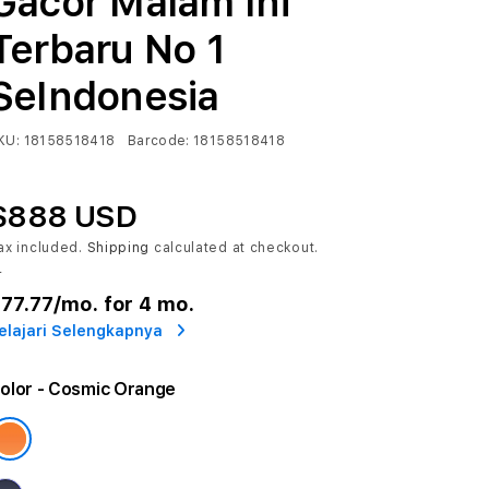
Gacor Malam Ini
Terbaru No 1
SeIndonesia
KU:
18158518418
Barcode:
18158518418
$888 USD
ax included.
Shipping
calculated at checkout.
r
77.77
/mo. for 4 mo.
elajari Selengkapnya
olor
- Cosmic Orange