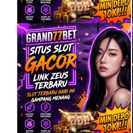
Open
media
4
in
modal